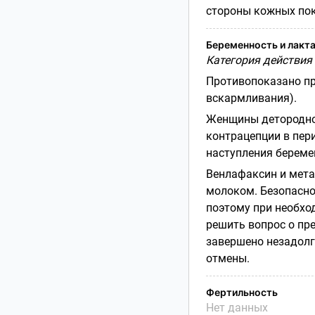
стороны кожных пок
Беременность и лакт
Категория действия 
Противопоказано пр
вскармливания).
Женщины детородно
контрацепции в пери
наступления береме
Венлафаксин и мет
молоком. Безопасно
поэтому при необхо
решить вопрос о пр
завершено незадолг
отмены.
Фертильность
Нет данных