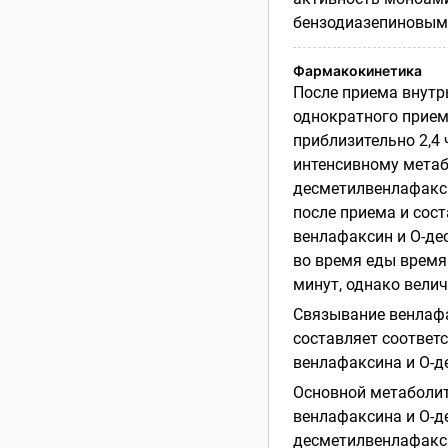
бензодиазепиновым
Фармакокинетика
После приема внутр
однократного приема
приблизительно 2,4 
интенсивному метаб
десметилвенлафакс
после приема и сост
венлафаксин и
О-де
во время еды время
минут, однако вели
Связывание венлаф
составляет соответс
венлафаксина и
О-д
Основной метаболит
венлафаксина и
О-д
десметилвенлафакс