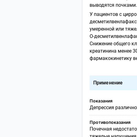
выводятся почками.
У пациентов с цирр
десметилвенлафакс
умеренной или тяже
О-десметилвенлафа
Снижение общего кл
креатинина менее 30
фармакокинетику в
Применение
Показания
Депрессия различно
Противопоказания
Почечная недостаточ
тяжелые нарушения 