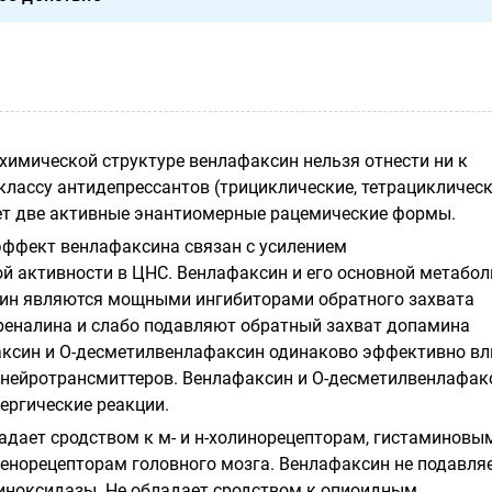
 химической структуре венлафаксин нельзя отнести ни к
классу антидепрессантов (трициклические, тетрацикличес
еет две активные энантиомерные рацемические формы.
ффект венлафаксина связан с усилением
й активности в ЦНС. Венлафаксин и его основной метабол
ин являются мощными ингибиторами обратного захвата
реналина и слабо подавляют обратный захват допамина
аксин и
О-десметилвенлафаксин
одинаково эффективно в
 нейротрансмиттеров. Венлафаксин и
О-десметилвенлафак
ергические реакции.
адает сродством к м- и н-холинорецепторам, гистаминовы
ренорецепторам головного мозга. Венлафаксин не подавля
иноксидазы
. Не обладает сродством к опиоидным,