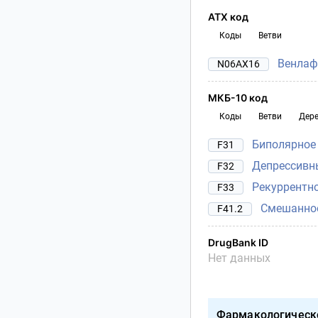
АТХ код
Коды
Ветви
Венлаф
N06AX16
МКБ-10 код
Коды
Ветви
Дер
Биполярное
F31
Депрессивн
F32
Рекуррентно
F33
Смешанное
F41.2
DrugBank ID
Нет данных
Фармакологическ