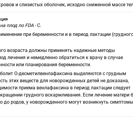
ровов и слизистых оболочек, исходно сниженной массе тел
ация
на плод по FDA -
C.
именение при беременности и в период лактации (грудног
го возраста должны применять надежные методы
од лечения и немедленно обратиться к врачу в случае
нности или планирования беременности.
аболит
О-десметилвенлафаксина
выделяются с грудным
сть этих веществ для новорожденных детей не доказана,
димости приема венлафаксина в период лактации следует
екращении грудного вскармливания. Если лечение матери 
о до родов, у новорожденного могут возникнуть симптом