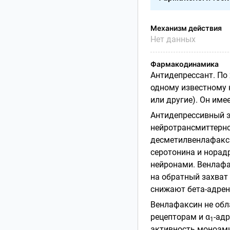
Механизм действия
Нет данных
Фармакодинамика
Антидепрессант. По
одному известному 
или другие). Он им
Антидепрессивный э
нейротрансмиттерно
десметилвенлафакс
серотонина и норад
нейронами. Венлаф
на обратный захват
снижают бета-адрен
Венлафаксин не обл
рецепторам и α
-ад
1
активность
моноам