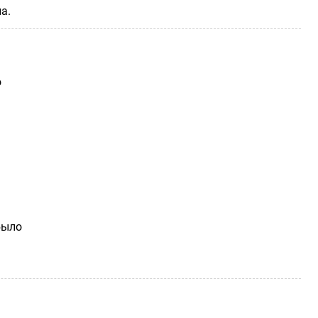
а.
о
было
ы