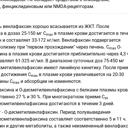
, фенциклидиновым или NMDA-рецепторам.
ь венлафаксин хорошо всасывается из ЖКТ. После
 в дозах 25-150 мг C
в плазме крови достигается в теч
max
ч и составляет 33-172 нг/мл. Венлафаксин подвергается
олизму при "первом прохождении" через печень. C
О-
max
ина
в плазме крови достигается приблизительно через 4,3 
авляет 61-325 нг/мл. В диапазоне суточных доз 75-450 мг
сметилвенлафаксин
имеют линейную кинетику. После при
 достижения C
в плазме крови увеличивается на 20-30
max
чины C
и абсорбции не изменяются.
max
аксина и
О-десметилвенлафаксина
с белками плазмы кров
твенно 27 % и 30 %. При многократном приеме C
ss
есметилвенлафаксина
достигаются в течение 3 дней.
 -
О-десметилвенлафаксин
. Период полувыведения
есметилвенлафаксина
составляет соответственно 5 и 11 ч.
ин
и другие метаболиты, а также неизмененный венлафак