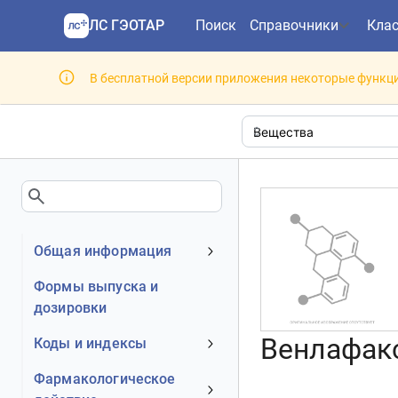
ЛС ГЭОТАР
Поиск
Справочники
Кла
В бесплатной версии приложения некоторые функци
Общая информация
Клинико-фармакологическая
Формы выпуска и
группа
дозировки
Венлафакс
Коды и индексы
АТХ код
Фармакологическое