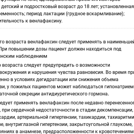
; детский и подростковый возраст до 18 лет; установленная
еменность; период лактации (грудное вскармливание);
тельность к венлафаксину.
го возраста венлафаксин следует применять в наименьше
При повышении дозы пациент должен находиться под
инским наблюдением
 возраста следует предупредить о возможности
вокружения и нарушения чувства равновесия. Во время п
енно в условиях дегидратации или снижения объема
и, у пожилых пациентов может наблюдаться гипонатрием
аточной секреции
антидиуретического гормона
.
едует применять венлафаксин после недавно перенесенно
 при сердечной недостаточности в стадии декомпенсации,
ардии, артериальной гипертензии, тахикардии, тахиаритми
е, внутриглазной гипертензии, закрытоугольной глаукоме,
яниях в анамнезе, предрасположенности к кровотечениям