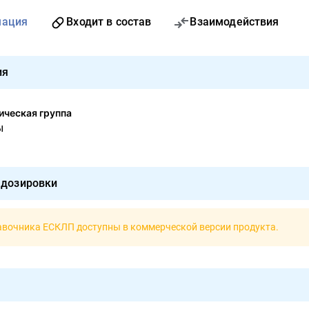
мация
Входит в состав
Взаимодействия
ия
ческая группа
ы
 дозировки
авочника ЕСКЛП доступны в
коммерческой версии продукта
.