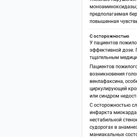
моноаминоксидазы
предполагаемая бер
повышенная чувстви
С осторожностью
У пациентов пожило
эффективной дозе. 
тщательным медиц
Пациентов пожилого
возникновения голо
венлафаксина, особ
циркулирующей кров
или синдром недост
С осторожностью сл
инфаркта миокарда,
нестабильной стенок
судорогах в анамнез
маниакальных состо