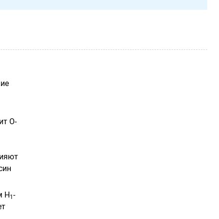
кие
ит О-
лияют
син
м H
-
1
ет