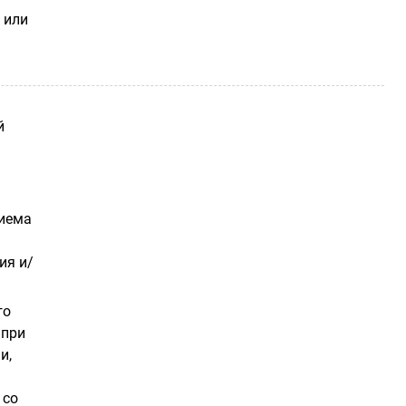
 или
й
риема
ия и/
го
 при
и,
 со