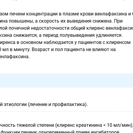
озом печени концентрации в плазме крови венлафаксина и
ина
повышены, а скорость их выведения снижена. При
лой почечной недостаточности общий клиренс венлафакси
ксина
снижается, а период полувыведения удлиняется.
иренса в основном наблюдается у пациентов с клиренсом
 мл в минуту. Возраст и пол пациента не влияют на
енлафаксина.
й этиологии (лечение и профилактика).
ность тяжелой степени (клиренс креатинина < 10 мл/мин)
функции печени; одновременный прием ингибиторов