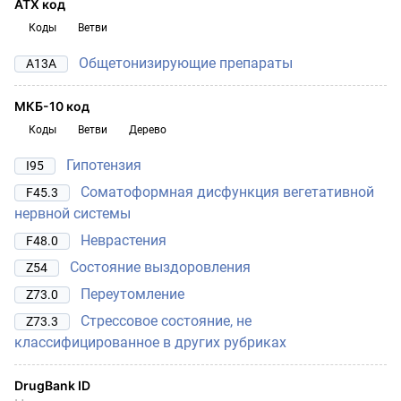
АТХ код
Коды
Ветви
Общетонизирующие препараты
A13A
МКБ-10 код
Коды
Ветви
Дерево
Гипотензия
I95
Соматоформная дисфункция вегетативной
F45.3
нервной системы
Неврастения
F48.0
Состояние выздоровления
Z54
Переутомление
Z73.0
Стрессовое состояние, не
Z73.3
классифицированное в других рубриках
DrugBank ID