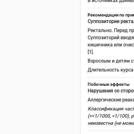
В источниках данные
Рекомендации по пр
Суппозитории ректал
Ректально. Перед п
Суппозиторий вводя
кишечника или очис
[1].
Взрослым и детям ста
Длительность курса 
Побочные эффекты
Нарушения со стор
Аллергические реак
Классификация частот
(>=1/1000, <1/100), 
неизвестна (не може