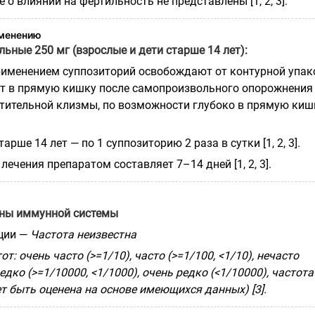
 о влиянии на фертильность не представлены [1, 2, 3].
именению
ьные 250 мг (взрослые и дети старше 14 лет):
рименением суппозиторий освобождают от контурной упак
т в прямую кишку после самопроизвольного опорожнения
тительной клизмы, по возможности глубоко в прямую киш
рше 14 лет — по 1 суппозиторию 2 раза в сутки [1, 2, 3].
лечения препаратом составляет 7–14 дней [1, 2, 3].
оны иммунной системы
ции —
Частота неизвестна
: очень часто (>=1/10), часто (>=1/100, <1/10), нечасто
редко (>=1/10000, <1/1000), очень редко (<1/10000), частота
т быть оценена на основе имеющихся данных) [3].