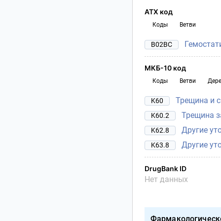
АТХ код
Коды
Ветви
Гемостат
B02BC
МКБ-10 код
Коды
Ветви
Дер
Трещина и с
K60
Трещина з
K60.2
Другие ут
K62.8
Другие ут
K63.8
DrugBank ID
Нет данных
Фармакологическ