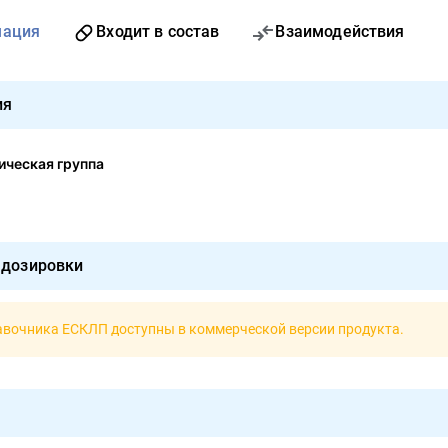
мация
Входит в состав
Взаимодействия
ия
ческая группа
 дозировки
авочника ЕСКЛП доступны в
коммерческой версии продукта
.