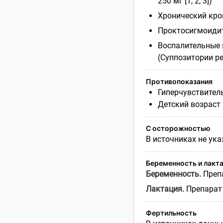
250 мг [1, 2, 3])
Хронический кров
Проктосигмоидит 
Воспалительные 
(Суппозитории рек
Противопоказания
Гиперчувствительн
Детский возраст (д
С осторожностью
В источниках не указа
Беременность и лакт
Беременность.
Препа
Лактация.
Препарат 
Фертильность