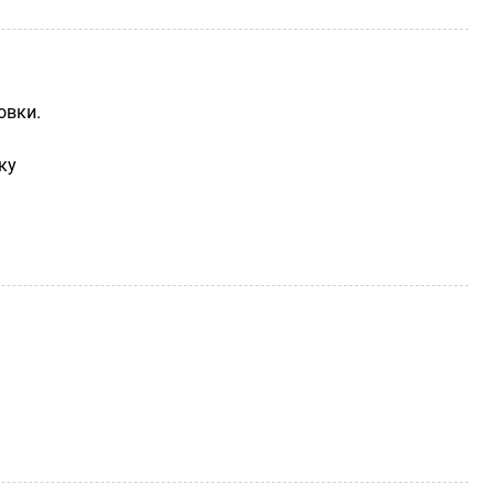
овки.
ку