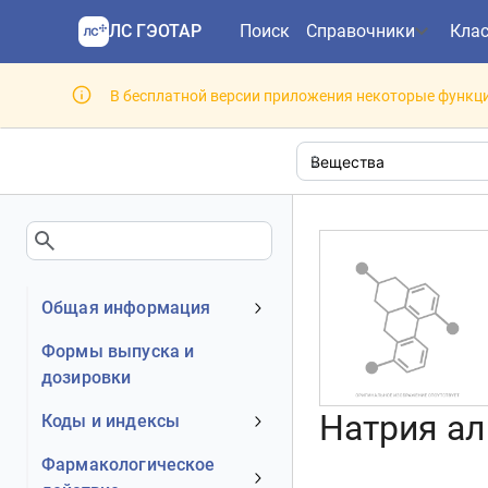
ЛС ГЭОТАР
Поиск
Справочники
Кла
В бесплатной версии приложения некоторые функци
Общая информация
Клинико-фармакологическая
Формы выпуска и
группа
дозировки
Натрия алг
Коды и индексы
АТХ код
Фармакологическое