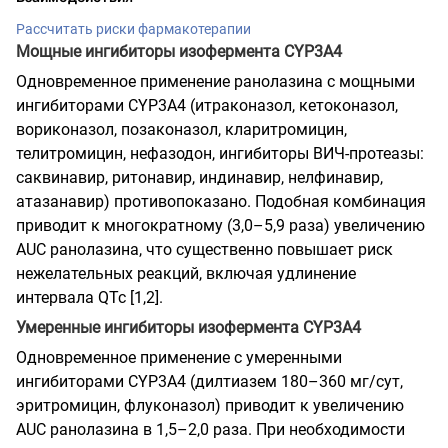
Рассчитать риски фармакотерапии
Мощные ингибиторы изофермента CYP3A4
Одновременное применение ранолазина с мощными
ингибиторами CYP3A4 (итраконазол, кетоконазол,
вориконазол, позаконазол, кларитромицин,
телитромицин, нефазодон, ингибиторы ВИЧ-протеазы:
саквинавир, ритонавир, индинавир, нелфинавир,
атазанавир) противопоказано. Подобная комбинация
приводит к многократному (3,0–5,9 раза) увеличению
AUC ранолазина, что существенно повышает риск
нежелательных реакций, включая удлинение
интервала QTc [1,2].
Умеренные ингибиторы изофермента CYP3A4
Одновременное применение с умеренными
ингибиторами CYP3A4 (дилтиазем 180–360 мг/сут,
эритромицин, флуконазол) приводит к увеличению
AUC ранолазина в 1,5–2,0 раза. При необходимости