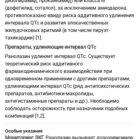
дизопирамид, прокаинамид) или класса III
(дофетилид, соталол), за исключением амиодарона,
противопоказано ввиду риска аддитивного удлинения
интервала QTc и развития злокачественных
желудочковых аритмий (в том числе пируэт-
тахикардии) [1].
Препараты, удлиняющие интервал QTc
Ранолазин удлиняет интервал QTc. Существует
теоретический риск аддитивного
фармакодинамического взаимодействия при
одновременном применении с другими препаратами,
удлиняющими интервал QTc (ряд антипсихотических
препаратов, антибиотики-макролиды,
антигистаминные препараты и др.). Необходимо
соблюдать осторожность при назначении подобных
комбинаций [1,2].
Особые указания
Мониторинг ЭКГ.
Ранолазин вызывает дозозависимое