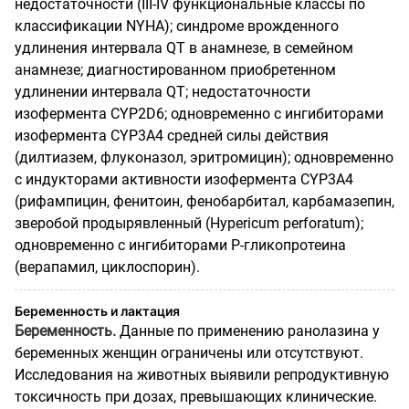
недостаточности (III-IV функциональные классы по
классификации NYHA); синдроме врожденного
удлинения интервала QT в анамнезе, в семейном
анамнезе; диагностированно
м приобретенном
удлинении интервала QT; недостаточности
изофермента CYP2D6; одновременно с ингибиторами
изофермента CYP3A4 средней силы действия
(дилтиазем, флуконазол, эритромицин); одновременно
с индукторами активности изофермента CYP3A4
(рифампицин, фенитоин, фенобарбитал, карбамазепин,
зверобой продырявленный (Hypericum perforatum);
одновременно с ингибиторами Р-гликопротеина
(верапамил, циклоспорин).
Беременность и лактация
Беременность.
Данные по применению ранолазина у
беременных женщин ограничены или отсутствуют.
Исследования на животных выявили репродуктивную
токсичность при дозах, превышающих клинические.