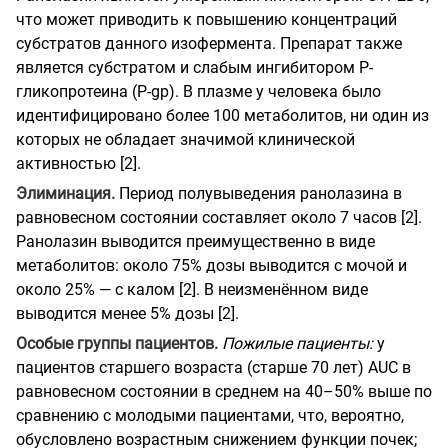
что может приводить к повышению концентраций
субстратов данного изофермента. Препарат также
является субстратом и слабым ингибитором P-
гликопротеина (P-gp). В плазме у человека было
идентифицировано более 100 метаболитов, ни один из
которых не обладает значимой клинической
активностью [2].
Элиминация.
Период полувыведения ранолазина в
равновесном состоянии составляет около 7 часов [2].
Ранолазин выводится преимущественно в виде
метаболитов: около 75% дозы выводится с мочой и
около 25% — с калом [2]. В неизменённом виде
выводится менее 5% дозы [2].
Особые группы пациентов.
Пожилые пациенты:
у
пациентов старшего возраста (старше 70 лет) AUC в
равновесном состоянии в среднем на 40–50% выше по
сравнению с молодыми пациентами, что, вероятно,
обусловлено возрастным снижением функции почек;