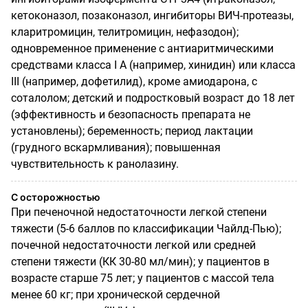
кетоконазол, позаконазол, ингибиторы ВИЧ-протеазы,
кларитромицин, телитромицин, нефазодон);
одновременное применение с антиаритмическим
и
средствами класса I A (например, хинидин) или класса
III (например, дофетилид), кроме амиодарона, с
соталолом; детский и подростковый возраст до 18 лет
(эффективность и безопасность препарата не
установлены); беременность; период лактации
(грудного вскармливания); повышенная
чувствительность к ранолазину.
С осторожностью
При печеночной недостаточности легкой степени
тяжести (5-6 баллов по классификации Чайлд-Пью);
почечной недостаточности легкой или средней
степени тяжести (КК 30-80 мл/мин); у пациентов в
возрасте старше 75 лет; у пациентов с массой тела
менее 60 кг; при хронической сердечной