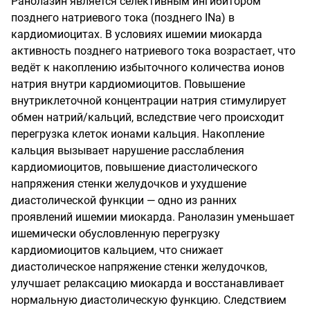
Ранолазин является селективным ингибитором
позднего натриевого тока (позднего INa) в
кардиомиоцитах. В условиях ишемии миокарда
активность позднего натриевого тока возрастает, что
ведёт к накоплению избыточного количества ионов
натрия внутри кардиомиоцитов. Повышение
внутриклеточной концентрации натрия стимулирует
обмен натрий/кальций, вследствие чего происходит
перегрузка клеток ионами кальция. Накопление
кальция вызывает нарушение расслабления
кардиомиоцитов, повышение диастолического
напряжения стенки желудочков и ухудшение
диастолической функции — одно из ранних
проявлений ишемии миокарда. Ранолазин уменьшает
ишемически обусловленную перегрузку
кардиомиоцитов кальцием, что снижает
диастолическое напряжение стенки желудочков,
улучшает релаксацию миокарда и восстанавливает
нормальную диастолическую функцию. Следствием