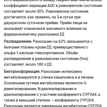
коэффициент вариации AUC в равновесном состоянии
составляет около 50%. Равновесное состояние
достигается, как правило, на 3-и сутки при
двукратном суточном приёме. Приём пищи не
оказывает клинически значимого влияния на
фармакокинетику ранолазина [2].
Распределение.
Ранолазин на 62% связывается с
белками плазмы крови [2], преимущественно с
альфа-1-кислым гликопротеином. Объём
распределения в равновесном состоянии (Vss)
составляет около 180 л [2].
Биотрансформация.
Ранолазин интенсивно
метаболизируется в стенке кишечника и в печени.
Основными путями метаболизма являются O-
деметилирование, N-деалкилирование и
деалкилирование с участием изофермента CYP3A4, а
также в меньшей степени — изофермента CYP2D6.
Ранолазин является умеренным ингибитором CYP2D6,