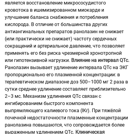
является восстановление микрососудистого
кровотока в ишемизированном миокарде и
улучшение баланса снабжения и потребления
кислорода. В отличие от большинства других
антиангинальных препаратов ранолазин не снижает
(или практически не снижает) частоту сердечных
сокращений и артериальное давление, что позволяет
применять его без риска чрезмерной хронотропной
или гипотензивной нагрузки.
Влияние на интервал QTc.
Ранолазин вызывает удлинение интервала QTc на ЭКГ
пропорционально его плазменной концентрации: в
терапевтическом диапазоне доз 500–1000 мг 2 раза в
сутки среднее удлинение составляет приблизительно
2–3 мс. Механизм удлинения QTc связан с
ингибированием быстрого компонента
выпрямляющего калиевого тока (IKr). При тяжёлой
почечной недостаточности плазменные концентрации
ранолазина повышаются, что сопровождается более
выраженным удлинением QTc.
Клиническая