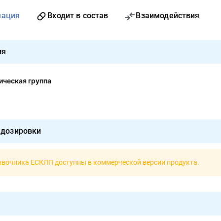
мация
Входит в состав
Взаимодействия
ия
ческая группа
 дозировки
авочника ЕСКЛП доступны в
коммерческой версии продукта
.