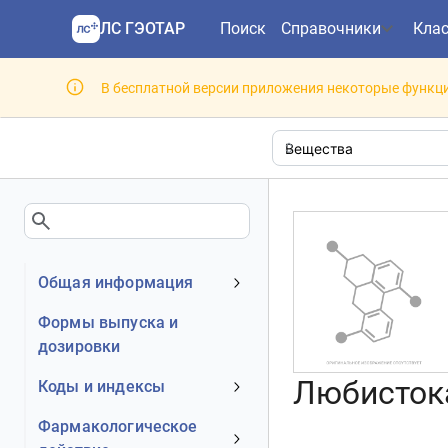
ЛС ГЭОТАР
Поиск
Справочники
Кла
В бесплатной версии приложения некоторые функци
Общая информация
Клинико-фармакологическая
Формы выпуска и
группа
дозировки
Любистока 
Коды и индексы
АТХ код
Фармакологическое