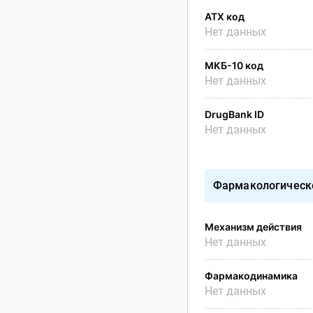
АТХ код
Нет данных
МКБ-10 код
Нет данных
DrugBank ID
Нет данных
Фармакологическ
Механизм действия
Нет данных
Фармакодинамика
Нет данных