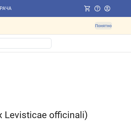
ВРАЧА
Понятно
visticae officinali)