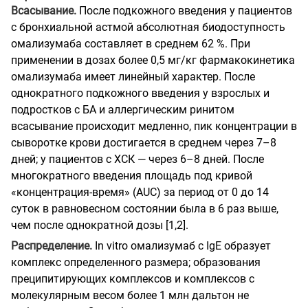
Всасывание.
После подкожного введения у пациентов
с бронхиальной астмой абсолютная биодоступность
омализумаба составляет в среднем 62 %. При
применении в дозах более 0,5 мг/кг фармакокинетика
омализумаба имеет линейный характер. После
однократного подкожного введения у взрослых и
подростков с БА и аллергическим ринитом
всасывание происходит медленно, пик концентрации в
сыворотке крови достигается в среднем через 7–8
дней; у пациентов с ХСК — через 6–8 дней. После
многократного введения площадь под кривой
«концентрация-время» (AUC) за период от 0 до 14
суток в равновесном состоянии была в 6 раз выше,
чем после однократной дозы [1,2].
Распределение.
In vitro омализумаб с IgE образует
комплекс определенного размера; образования
преципитирующих комплексов и комплексов с
молекулярным весом более 1 млн дальтон не