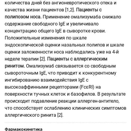
количества дней без ангионевротического отека и
качества жизни пациентов [1,2].
Пациенты с
полипозом носа.
Применение омализумаба снижало
содержание свободного IgE и увеличивало
концентрацию общего IgE в сыворотке крови.
Положительные изменения по шкале
эндоскопической оценки назальных полипов и шкале
оценки заложенности носа наблюдались уже на 4-й
неделе терапии [2].
Пациенты с аллергическим
ринитом.
Омализумаб связывается со свободным
сывороточным IgE, что приводит к конкурентному
ингибированию взаимодействия IgE с
высокоаффинными рецепторами (FcεRI) на
поверхности тучных клеток и базофилов. В результате
происходит подавление реакции аллерген-антитело,
что способствует ослаблению клинических симптомов
аллергического ринита [2].
Фармакокинетика