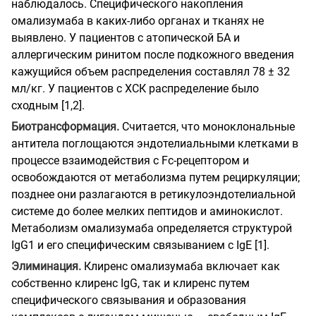
наблюдалось. Специфического накопления
омализумаба в каких-либо органах и тканях не
выявлено. У пациентов с атопической БА и
аллергическим ринитом после подкожного введения
кажущийся объем распределения составлял 78 ± 32
мл/кг. У пациентов с ХСК распределение было
сходным [1,2].
Биотрансформация.
Считается, что моноклональные
антитела поглощаются эндотелиальными клетками в
процессе взаимодействия с Fc-рецептором и
освобождаются от метаболизма путем рециркуляции;
позднее они разлагаются в ретикулоэндотелиальной
системе до более мелких пептидов и аминокислот.
Метаболизм омализумаба определяется структурой
IgG1 и его специфическим связыванием с IgE [1].
Элиминация.
Клиренс омализумаба включает как
собственно клиренс IgG, так и клиренс путем
специфического связывания и образования