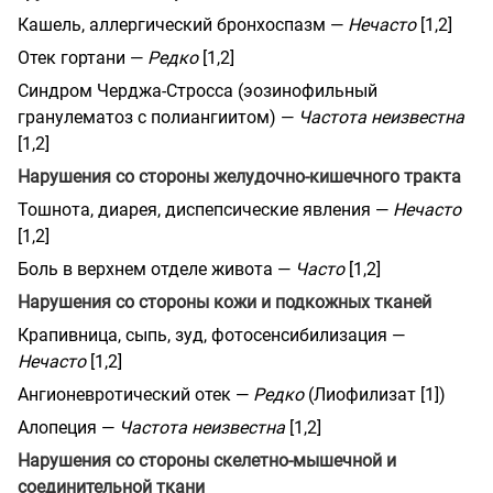
Кашель, аллергический бронхоспазм —
Нечасто
[1,2]
Отек гортани —
Редко
[1,2]
Синдром Черджа-Стросса (эозинофильный
гранулематоз с полиангиитом) —
Частота неизвестна
[1,2]
Нарушения со стороны желудочно-кишечного тракта
Тошнота, диарея, диспепсические явления —
Нечасто
[1,2]
Боль в верхнем отделе живота —
Часто
[1,2]
Нарушения со стороны кожи и подкожных тканей
Крапивница, сыпь, зуд, фотосенсибилизация —
Нечасто
[1,2]
Ангионевротический отек —
Редко
(Лиофилизат [1])
Алопеция —
Частота неизвестна
[1,2]
Нарушения со стороны скелетно-мышечной и
соединительной ткани