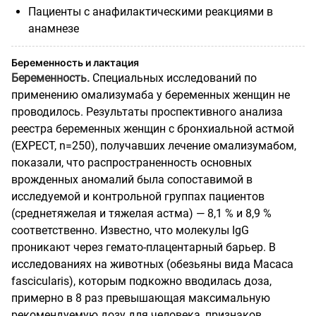
Пациенты с анафилактическими реакциями в
анамнезе
Беременность и лактация
Беременность.
Специальных исследований по
применению омализумаба у беременных женщин не
проводилось. Результаты проспективного анализа
реестра беременных женщин с бронхиальной астмой
(EXPECT, n=250), получавших лечение омализумабом,
показали, что распространенность основных
врожденных аномалий была сопоставимой в
исследуемой и контрольной группах пациентов
(среднетяжелая и тяжелая астма) — 8,1 % и 8,9 %
соответственно. Известно, что молекулы IgG
проникают через гемато-плацентарный барьер. В
исследованиях на животных (обезьяны вида Macaca
fascicularis), которым подкожно вводилась доза,
примерно в 8 раз превышающая максимальную
рекомендуемую дозу для человека, признаков