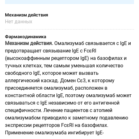
Механизм действия
Нет данных
Фармакодинамика
Механизм действия.
Омализумаб связывается с IgE и
предотвращает связывание IgE с FcεRI
(высокоаффинным рецептором IgE) на базофилах и
тучных клетках, тем самым уменьшая количество
свободного IgE, которое может вызвать
аллергический каскад. Домен Cɛ3, к которому
присоединяется омализумаб, расположен в
константной области IgE, поэтому омализумаб может
связываться с IgE независимо от его антигенной
специфичности. Лечение пациентов с атопией
омализумабом приводило к заметному подавлению
экспрессии рецепторов FcεRI на базофилах.
Применение омализумаба ингибирует IgE-