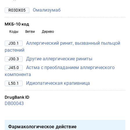
Омализумаб
R03DX05
МКБ-10 код
Коды
Ветви
Дерево
Аллергический ринит, вызванный пыльцой
J30.1
растений
Другие аллергические риниты
J30.3
Астма с преобладанием аллергического
J45.0
компонента
Идиопатическая крапивница
L50.1
DrugBank ID
DB00043
Фармакологическое действие