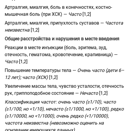
Артралгия, миалгия, боль в конечностях, костно-
мышечная боль (при ХСК) —
Часто
[1,2]
Артралгия, миалгия, припухлость суставов —
Частота
неизвестна
[1,2]
Общие расстройства и нарушения в месте введения
Реакции в месте инъекции (боль, эритема, зуд,
отечность, гематома, кровотечение, крапивница) —
Часто
[1,2]
Повышение температуры тела —
Очень часто (дети 6–
12 лет); часто (ХСК)
[1,2]
Увеличение массы тела, чувство усталости, отечность
рук, гриппоподобное состояние —
Нечасто
[1,2]
Классификация частот: очень часто (≥1/10), часто
(≥1/100, но <1/10), нечасто (≥1/1000, но <1/100), редко
(≥1/10000, но <1/1000), очень редко (<1/10000),
частота неизвестна (невозможно оценить на
основании имеющихся данных).