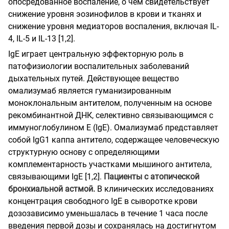
опосредованное воспаление, о чем свидетельствует
снижение уровня эозинофилов в крови и тканях и
снижение уровня медиаторов воспаления, включая IL-
4, IL-5 и IL-13 [1,2].
IgE играет центральную эффекторную роль в
патофизиологии воспалительных заболеваний
дыхательных путей. Действующее вещество
омализумаб является гуманизированным
моноклональным антителом, полученным на основе
рекомбинантной ДНК, селективно связывающимся с
иммуноглобулином Е (IgE). Омализумаб представляет
собой IgG1 каппа антитело, содержащее человеческую
структурную основу с определяющими
комплементарность участками мышиного антитела,
связывающими IgE [1,2].
Пациенты с атопической
бронхиальной астмой.
В клинических исследованиях
концентрация свободного IgE в сыворотке крови
дозозависимо уменьшалась в течение 1 часа после
введения первой дозы и сохранялась на достигнутом