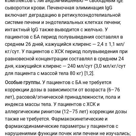
комплексов с лигандом-мишенью — свободным IgE
сыворотки крови. Печеночная элиминация IgG
включает деградацию в ретикулоэндотелиальной
системе печени и эндотелиальных клетках печени;
интактный IgG также выводится с желчью. У
пациентов с БА период полувыведения составлял в
среднем 26 дней, кажущийся клиренс — 2,4 ± 1,1 мл/
кг/сут. У пациентов с ХСК период полувыведения при
равновесной концентрации составлял в среднем 24
дня, кажущийся клиренс — 240 мл/сут (3,0 мл/кг/сут
для пациента с массой тела 80 кг) [1,2].
Особые группы.
У пациентов с БА не требуется
коррекции дозы в зависимости от возраста (6–76
лет), расовой/этнической принадлежности, пола и
индекса массы тела. У пациентов с ХСК и
аллергическим ринитом (12–75 лет) коррекции дозы
также не требуется. Фармакокинетические и
фармакодинамические параметры у пациентов с
нарушениями функции почек или печени не изучались;