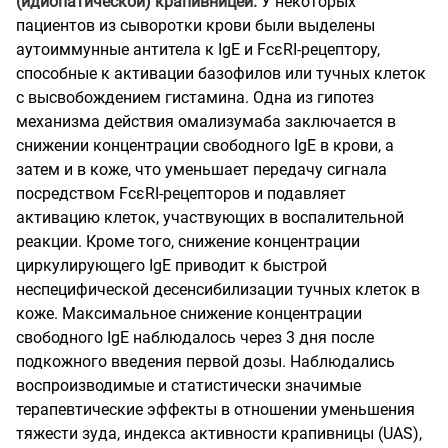
(идиопатической) крапивницей.
У некоторых
пациентов из сыворотки крови были выделены
аутоиммунные антитела к IgE и FcεRI-рецептору,
способные к активации базофилов или тучных клеток
с высвобождением гистамина. Одна из гипотез
механизма действия омализумаба заключается в
снижении концентрации свободного IgE в крови, а
затем и в коже, что уменьшает передачу сигнала
посредством FcεRI-рецепторов и подавляет
активацию клеток, участвующих в воспалительной
реакции. Кроме того, снижение концентрации
циркулирующего IgE приводит к быстрой
неспецифической десенсибилизации тучных клеток в
коже. Максимальное снижение концентрации
свободного IgE наблюдалось через 3 дня после
подкожного введения первой дозы. Наблюдались
воспроизводимые и статистически значимые
терапевтические эффекты в отношении уменьшения
тяжести зуда, индекса активности крапивницы (UAS),