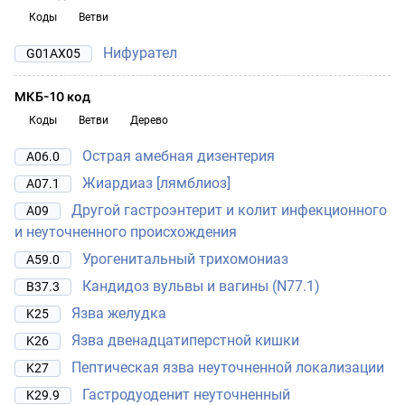
Коды
Ветви
Нифурател
G01AX05
МКБ-10 код
Коды
Ветви
Дерево
Острая амебная дизентерия
A06.0
Жиардиаз [лямблиоз]
A07.1
Другой гастроэнтерит и колит инфекционного
A09
и неуточненного происхождения
Урогенитальный трихомониаз
A59.0
Кандидоз вульвы и вагины (N77.1)
B37.3
Язва желудка
K25
Язва двенадцатиперстной кишки
K26
Пептическая язва неуточненной локализации
K27
Гастродуоденит неуточненный
K29.9