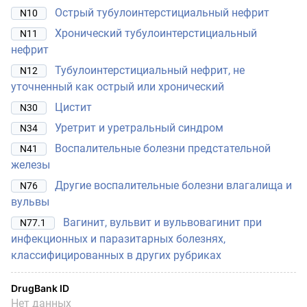
Острый тубулоинтерстициальный нефрит
N10
Хронический тубулоинтерстициальный
N11
нефрит
Тубулоинтерстициальный нефрит, не
N12
уточненный как острый или хронический
Цистит
N30
Уретрит и уретральный синдром
N34
Воспалительные болезни предстательной
N41
железы
Другие воспалительные болезни влагалища и
N76
вульвы
Вагинит, вульвит и вульвовагинит при
N77.1
инфекционных и паразитарных болезнях,
классифицированных в других рубриках
DrugBank ID
Нет данных