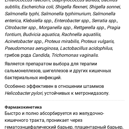
subtilis
,
Escherichia
coli
,
Shigella
flexneri
,
Shigella
sonnei
,
Salmonella
typhi
,
Salmonella
typhimurium
,
Salmonella
enterica
,
Klebsiella
spp
.,
Enterobacter
spp
.,
Serratia
spp
.,
Citrobacter
spp
.,
Morganella
spp
.,
Rettgerella
spp
.,
Pragia
fontium
,
Budvicia
aquatica
,
Rachnella
aquatilis
,
Acinetobacter
spp
.,
Proteus
mirabilis
,
Proteus
vulgaris
,
Pseudomonas
aeruginosa
,
Lactobacillus
acidophilus
,
грибов рода
Candida
,
Trichomonas
vaginalis
.
Является препаратом выбора для терапии
сальмонеллезов, шигеллезов и других кишечных
бактериальных инфекций.
Особенно эффективен в отношении штаммов
Helicobacter pylori
, устойчивых к метронидазолу.
Фармакокинетика
Быстро
и
полно
абсорбируется
из
желудочно
-
кишечного
тракта
,
проникает
через
гематоэнцефалический барьер, плацентарный барьер,