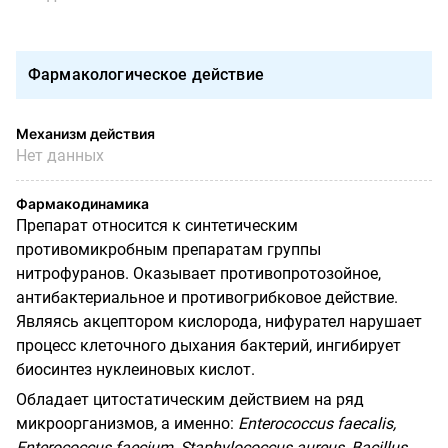
Фармакологическое действие
Механизм действия
Нет данных
Фармакодинамика
Препарат относится к синтетическим
противомикробным препаратам группы
нитрофуранов.
Оказывает противопротозойное,
антибактериальное и противогрибковое действие.
Являясь акцептором кислорода, нифурател нарушает
процесс клеточного дыхания бактерий, ингибирует
биосинтез нуклеиновых кислот.
Обладает цитостатическим действием на ряд
микроорганизмов, а именно:
Enterococcus
faecalis
,
Enterococcus
faecium
,
Staphylococcus
aureus
,
Bacillus