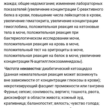
жажда; общее недомогание; изменение лабораторных
показателей (увеличение концентрации С-реактивного
белка в крови, повышение числа лейкоцитов в крови,
увеличение гематокрита, увеличение концентрации
гемоглобина, положительная реакция на кетоновые
тела в моче, положительная реакция при
бактериологическом исследовании мочи,
положительная реакция на кровь в моче,
положительный тест на эритроциты в моче,
положительная реакция на белок в моче, увеличение
концентрации N-ацетилглюкозаминидазы).
Частота неизвестна:
диабетический кетоацидоз
(данная нежелательная реакция может возникнуть
вне зависимости от концентрации глюкозы в крови);
некротизирующий фасциит промежности или гангрена
Фурнье; сепсис; сонливость; вертиго; тошнота, рвота,
дискомфорт в области живота; кожный зуд,
крапивница; баланопостит; вялость; чувство голода;