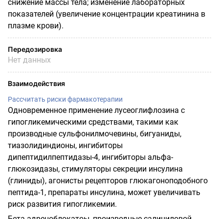
снижение массы тела; изменение лабораторных
показателей (увеличение концентрации креатинина в
плазме крови).
Передозировка
Нет данных
Взаимодействия
Рассчитать риски фармакотерапии
Одновременное применение лусеоглифлозина с
гипогликемическими средствами, такими как
производные сульфонилмочевины, бигуаниды,
тиазолидиндионы, ингибиторы
дипептидилпептидазы-4, ингибиторы альфа-
глюкозидазы, стимуляторы секреции инсулина
(глиниды), агонисты рецепторов глюкагоноподобного
пептида-1, препараты инсулина, может увеличивать
риск развития гипогликемии.
Бета-адреноблокатоы, производные салициловой