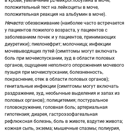
в крови, увеличение β2-микроглобулина в моче,
положительный тест на лейкоциты в моче,
положительная реакция на альбумин в моче).
Нечасто:
обезвоживание (наиболее часто встречается
у пациентов пожилого возраста, у пациентов с
заболеванием почек и у пациентов, принимающих
диуретики); пиелонефрит; молочница; инфекции
мочевыводящих путей (симптомы могут включать
боль при мочеиспускании, зуд в области половых
органов, ощущение неполного опорожнения мочевого
пузыря при мочеиспускании, болезненность,
покраснение, отек в области половых органов);
генитальные инфекции (симптомы могут включать
раздражение, зуд, необычные выделения и запах из
половых органов); полицитемия; постуральное
головокружение, головная боль; артериальная
гипотензия; диарея, гастроэзофагеальная
рефлюксная болезнь, боль в животе, вздутие живота;
кожная сыпь, экзема; мышечные спазмы; полиурия,