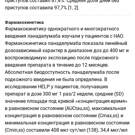
приступов составил 87,4%. Средняя доля дней без
приступов составила 97,7% [1, 2].
Фармакокинетика
Фармакокинетику однократного и многократного
введения ланаделумаба изучали у пациентов с НАО.
Фармакокинетика ланаделумаба показала линейный
дозозависимый характер в диапазоне доз до 400 мг и
воспроизводимую экспозицию после подкожного
введения препарата в течение до 12 месяцев.
Абсолютная биодоступность ланаделумаба после
подкожного введения не была определена. В
исследовании HELP у пациентов, получавших
препарат в дозе 300 мг 1 раз/2 недели, среднее (SD)
значение площади под кривой «концентрация-время»
в равновесном состоянии (AUCtau,ss), максимальная
концентрация в равновесном состоянии (Cmax,ss) и
минимальная концентрация в равновесном состоянии
(Cmin,ss) составили 408 мкг·сут/мл (138), 34,4 мкг/мл