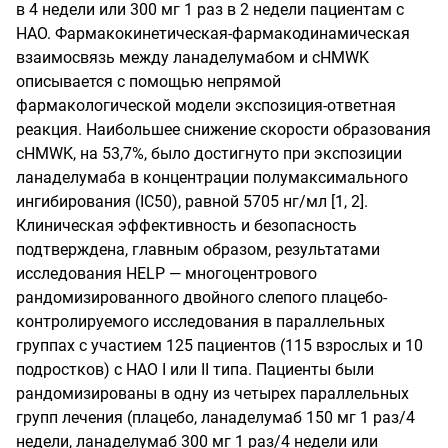
в 4 недели или 300 мг 1 раз в 2 недели пациентам с
НАО. Фармакокинетическая-фармакодинамическая
взаимосвязь между ланаделумабом и cHMWK
описывается с помощью непрямой
фармакологической модели экспозиция-ответная
реакция. Наибольшее снижение скорости образования
cHMWK, на 53,7%, было достигнуто при экспозиции
ланаделумаба в концентрации полумаксимального
ингибирования (IC50), равной 5705 нг/мл [1, 2].
Клиническая эффективность и безопасность
подтверждена, главным образом, результатами
исследования HELP — многоцентрового
рандомизированного двойного слепого плацебо-
контролируемого исследования в параллельных
группах с участием 125 пациентов (115 взрослых и 10
подростков) с НАО I или II типа. Пациенты были
рандомизированы в одну из четырех параллельных
групп лечения (плацебо, ланаделумаб 150 мг 1 раз/4
недели, ланаделумаб 300 мг 1 раз/4 недели или