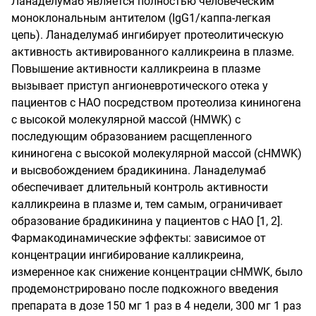
Ланаделумаб является полностью человеческим
моноклональным антителом (IgG1/каппа-легкая
цепь). Ланаделумаб ингибирует протеолитическую
активность активированного калликреина в плазме.
Повышение активности калликреина в плазме
вызывает приступ ангионевротического отека у
пациентов с НАО посредством протеолиза кининогена
с высокой молекулярной массой (HMWK) с
последующим образованием расщепленного
кининогена с высокой молекулярной массой (cHMWK)
и высвобождением брадикинина. Ланаделумаб
обеспечивает длительный контроль активности
калликреина в плазме и, тем самым, ограничивает
образование брадикинина у пациентов с НАО [1, 2].
Фармакодинамические эффекты: зависимое от
концентрации ингибирование калликреина,
измеренное как снижение концентрации cHMWK, было
продемонстрировано после подкожного введения
препарата в дозе 150 мг 1 раз в 4 недели, 300 мг 1 раз