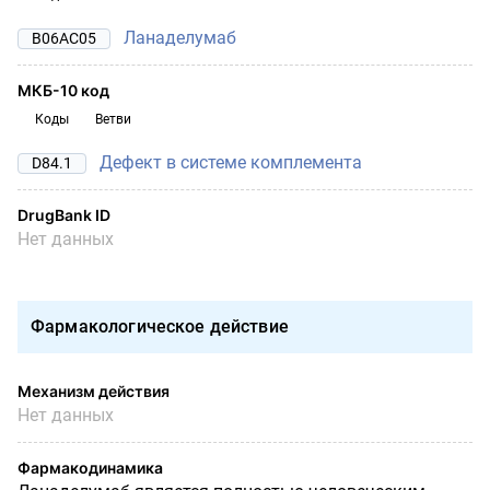
Ланаделумаб
B06AC05
МКБ-10 код
Коды
Ветви
Дефект в системе комплемента
D84.1
DrugBank ID
Нет данных
Фармакологическое действие
Механизм действия
Нет данных
Фармакодинамика