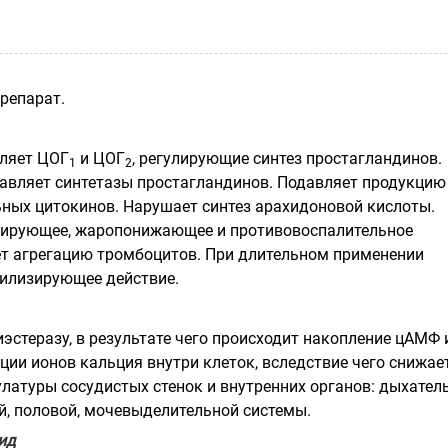
репарат.
ляет ЦОГ
и ЦОГ
, регулирующие синтез простагландинов.
1
2
авляет синтетазы простагландинов. Подавляет продукцию
ных цитокинов. Нарушает синтез арахидоновой кислоты.
зирующее, жаропонижающее и противовоспалительное
ет агрегацию тромбоцитов. При длительном применении
илизирующее действие.
эстеразу, в результате чего происходит накопление цАМФ 
ции ионов кальция внутри клеток, вследствие чего снижае
латуры сосудистых стенок и внутренних органов: дыхател
, половой, мочевыделительной системы.
ид