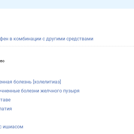
фен в комбинации с другими средствами
ево
нная болезнь [холелитиаз]
очненные болезни желчного пузыря
ставе
патия
с ишиасом