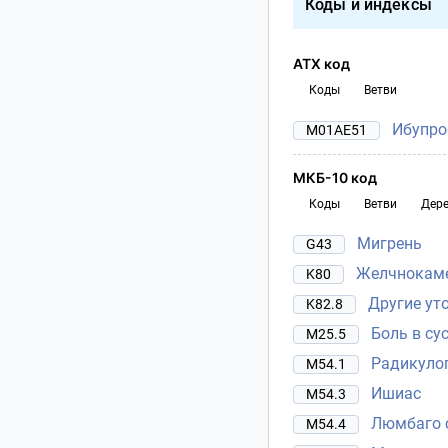
Коды и индексы
АТХ код
Коды
Ветви
Ибупро
M01AE51
МКБ-10 код
Коды
Ветви
Дер
Мигрень
G43
Желчнокаме
K80
Другие ут
K82.8
Боль в су
M25.5
Радикуло
M54.1
Ишиас
M54.3
Люмбаго 
M54.4