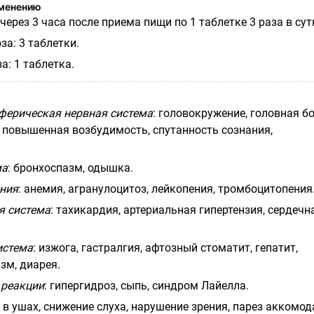
именению
 через 3
часа
после приема пищи по 1 таблетке 3 раза в сут
а: 3 таблетки.
: 1 таблетка.
ферическая нервная система
: головокружение, головная бо
 повышенная возбудимость, спутанность сознания,
ма
: бронхоспазм, одышка.
ния
: анемия, агранулоцитоз, лейкопения, тромбоцитопения
я система
: тахикардия, артериальная гипертензия, сердечн
истема
: изжога, гастралгия, афтозный стоматит, гепатит,
зм, диарея.
 реакции
: гипергидроз, сыпь, синдром Лайелла.
н в ушах, снижение слуха, нарушение зрения, парез аккомод