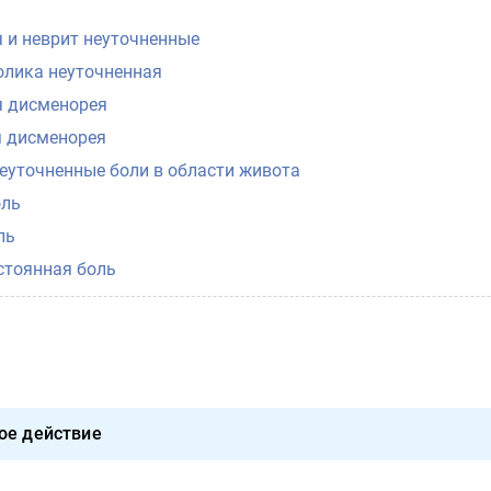
 и неврит неуточненные
олика неуточненная
я дисменорея
 дисменорея
неуточненные боли в области живота
оль
ль
стоянная боль
ое действие