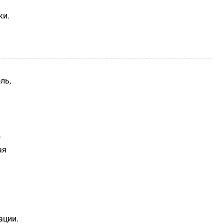
ки.
ль,
.
ая
ации.