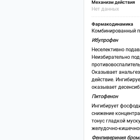
Механизм действия
Нет данных
Фармакодинамика
Комбинированный п
Ибупрофен
Неселективно подав
Неизбирательно под
противовоспалитель
Оказывает анальге
действие. Ингибиру
оказывает десенсиб
Питофенон
Ингибирует фосфоди
снижение концентра
тонус гладкой муску
желудочно-кишечной
Фенпивериния бром