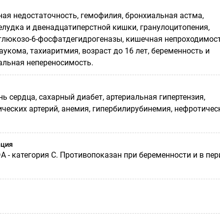
ная недостаточность, гемофилия, бронхиальная астма,
елудка и двенадцатиперстной кишки, гранулоцитопения,
глюкозо-6-фосфатдегидрогеназы, кишечная непроходимост
укома, тахиаритмия, возраст до 16 лет, беременность и
альная непереносимость.
ь сердца, сахарный диабет, артериальная гипертензия,
ческих артерий, анемия, гипербилирубинемия, нефротичес
ация
DA
- категория С. Противопоказан при беременности и в пер