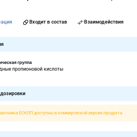
мация
Входит в состав
Взаимодействия
ия
ческая группа
одные пропионовой кислоты
 дозировки
авочника ЕСКЛП доступны в
коммерческой версии продукта
.