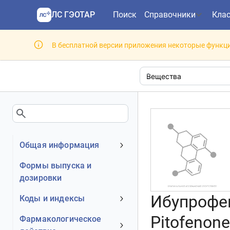
ЛС ГЭОТАР
Поиск
Справочники
Кла
В бесплатной версии приложения некоторые функци
Общая информация
Клинико-фармакологическая
Формы выпуска и
группа
дозировки
Ибупрофен
Коды и индексы
АТХ код
Pitofenone
Фармакологическое