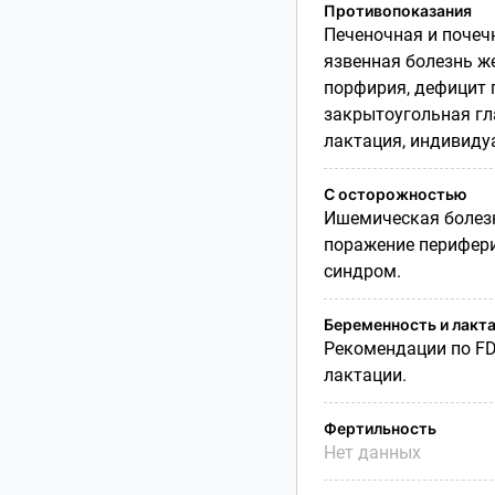
Противопоказания
Печеночная и почеч
язвенная болезнь ж
порфирия, дефицит 
закрытоугольная гла
лактация, индивиду
С осторожностью
Ишемическая болезн
поражение перифери
синдром.
Беременность и лакт
Рекомендации по
F
лактации.
Фертильность
Нет данных