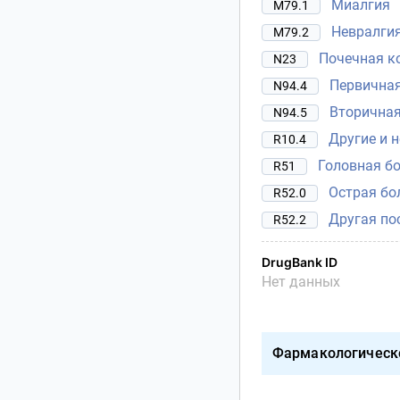
Миалгия
M79.1
Невралгия
M79.2
Почечная к
N23
Первична
N94.4
Вторичная
N94.5
Другие и 
R10.4
Головная б
R51
Острая бо
R52.0
Другая по
R52.2
DrugBank ID
Нет данных
Фармакологическ