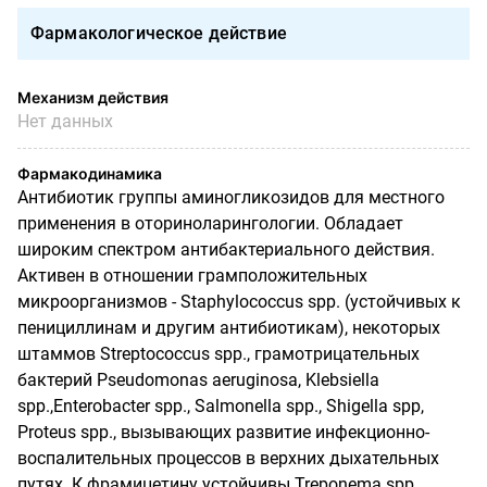
Фармакологическое действие
Механизм действия
Нет данных
Фармакодинамика
Антибиотик группы аминогликозидов для местного
применения в оториноларингологии. Обладает
широким спектром антибактериального действия.
Активен в отношении грамположительных
микроорганизмов -
Staphylococcus spp.
(устойчивых к
пенициллинам и другим антибиотикам), некоторых
штаммов
Streptococcus spp.
, грамотрицательных
бактерий
Pseudomonas aeruginosa
,
Klebsiella
spp.,
Enterobacter spp.
,
Salmonella spp., Shigella spp,
Proteus spp.
, вызывающих развитие инфекционно-
воспалительных процессов в верхних дыхательных
путях. К фрамицетину устойчивы
Treponema spp.,