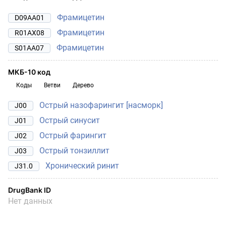
Фрамицетин
D09AA01
Фрамицетин
R01AX08
Фрамицетин
S01AA07
МКБ-10 код
Коды
Ветви
Дерево
Острый назофарингит [насморк]
J00
Острый синусит
J01
Острый фарингит
J02
Острый тонзиллит
J03
Хронический ринит
J31.0
DrugBank ID
Нет данных