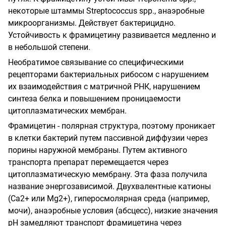
некоторые штаммы
Streptococcus spp.
, анаэробные
микроорганизмы.
Действует бактерицидно.
Устойчивость к фрамицетину развивается медленно и
в небольшой степени.
Необратимое связывание со специфическими
рецепторами бактериальных рибосом с нарушением
их взаимодействия с матричной РНК, нарушением
синтеза белка и повышением проницаемости
цитоплазматических мембран.
Фрамицетин - полярная структура, поэтому проникает
в клетки бактерий путем пассивной диффузии через
порины наружной мембраны. Путем активного
транспорта препарат перемещается через
цитоплазматическую мембрану. Эта фаза получила
название энергозависимой. Двухвалентные катионы
(Ca2+ или Mg2+), гиперосмолярная среда (например,
мочи), анаэробные условия (абсцесс), низкие значения
рН замедляют транспорт фрамицетина через