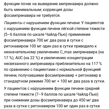
функции почек на выведение ампренавира должно
быть минимальным; коррекция дозы
фосампренавира не требуется.
Пациенты с нарушением функции печени.
У пациентов
с нарушением функции печени лёгкой степени тяжести
(5–6 баллов по шкале Чайлд-Пью) применение
фосампренавира 700 мг два раза в сутки с
ритонавиром 100 мг один раз в сутки приводило к
незначительному увеличению C_max ампренавира (на
17 %), AUC (на 22 %) и увеличению концентрации
несвязанного ампренавира приблизительно на 117 %
по сравнению с пациентами с нормальной функцией
печени, получавшими фосампренавир + ритонавир в
стандартном режиме 700 мг + 100 мг два раза в сутки.
У пациентов с нарушением функции печени средней
степени тяжести (7–9 баллов по шкале Чайлд-Пью)
при снижении дозы фосампренавира до 450 мг два
раза в сутки с ритонавиром 100 мг один раз в сутки