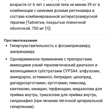
возрасте от 6 лет с массой тела не менее 39 кг в
комбинации с низкими дозами ритонавира в
составе комбинированной антиретровирусной
терапии (Таблетки, покрытые пленочной
оболочкой, 700 мг [1])
Противопоказания
Гиперчувствительность к фосампренавиру,
ампренавиру.
Одновременное применение с препаратами,
имеющими узкий терапевтический диапазон и
являющимися субстратами CYP3A4: алфузозин,
амиодарон, астемизол, бепридил, цизаприд,
дигидроэрготамин, эрготамин, пимозид,
кветиапин, хинидин, терфенадин, мидазолам для
приёма внутрь, триазолам для приёма внутрь,
силденафил (при лечении лёгочной артериальной
гипертензии).