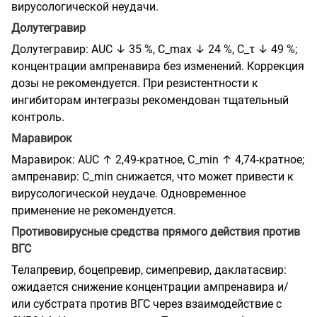
вирусологической неудачи.
Долутегравир
Долутегравир: AUC ↓ 35 %, C_max ↓ 24 %, C_τ ↓ 49 %;
концентрации ампренавира без изменений. Коррекция
дозы не рекомендуется. При резистентности к
ингибиторам интегразы рекомендован тщательный
контроль.
Маравирок
Маравирок: AUC ↑ 2,49-кратное, C_min ↑ 4,74-кратное;
ампренавир: C_min снижается, что может привести к
вирусологической неудаче. Одновременное
применение не рекомендуется.
Противовирусные средства прямого действия против
ВГС
Телапревир, боцепревир, симепревир, даклатасвир:
ожидается снижение концентрации ампренавира и/
или субстрата против ВГС через взаимодействие с