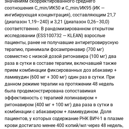
значениям скорректированного среднего
соотношения C_min/ИК50 и C_min/ИК95 (ИК —
ингибирующая концентрация), составляющим 21,7
(диапазон 1,19–240) и 3,21 (диапазон 0,26–30,0)
соответственно. В рандомизированном открытом
исследовании (ESS100732 — KLEAN) взрослые
пациенты, ранее не получавшие антиретровирусную
терапию, принимали фосампренавир (700 мг)
совместно с низкой дозой ритонавира (100 мг) два
раза в сутки в составе терапии, включавшей также
прием комбинации фиксированных доз абакавир +
ламивудин (600 мг + 300 мг) один раз в сутки. При
данном режиме терапии на протяжении 48 недель
была продемонстрирована сопоставимая
эффективность с терапией лопинавиром +
ритонавиром (400 мг + 100 мг) два раза в сутки в
комбинации с абакавиром + ламивудином. Доля
пациентов, у которых содержание РНК ВИЧ-1 в плазме
крови достигало менее 400 копий/мл через 48 недель,