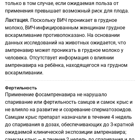
только в том случае, если ожидаемая польза от
применения превышает возможный риск для плода.
Лактация.
Поскольку ВИЧ проникает в грудное
молоко, ВИЧ-инфицированным женщинам грудное
вскармливание противопоказано. На основании
данных исследований на животных ожидается, что
ампренавир может проникать в грудное молоко у
человека. Отсутствует информация о влиянии
ампренавира на ребёнка, находящегося на грудном
вскармливании.
Фертильность
Применение фосампренавира не нарушало
спаривание или фертильность самцов и самок крыс и
не влияло на развитие и созревание сперматозоидов.
Самцам крыс препарат назначали в течение 4 недель
до спаривания в дозах, обеспечивающих до 3-кратной
ожидаемой клинической экспозиции ампренавира;
самкам крыс — в течение 2 недель до спаривания и до