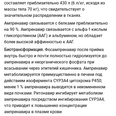
составляет приблизительно 430 л (6 л/кг, исходя из
массы тела 70 кг), что свидетельствует о
значительном распределении в тканях.
Ампренавир связывается с белками приблизительно
на 90 %. Ампренавир связывается с альфа-1-кислым
гликопротеином (ААГ) и альбумином, но обладает
более высокой аффинностью к ААГ.
Биотрансформация.
Фосампренавир после приёма
внутрь быстро и почти полностью гидролизуется до
ампренавира и неорганического фосфата при
всасывании через эпителий кишечника. Ампренавир
метаболизируется преимущественно в печени под
действием изофермента CYP3A4 цитохрома Р450;
менее 1 % ампренавира выводится в неизмененном
виде почками. Ритонавир ингибирует метаболизм
ампренавира посредством ингибирования CYP3A4,
что приводит к повышению концентрации
ампренавира в плазме крови.