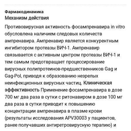
Фармакодинамика
Механизм действия
Противовирусная активность фосампренавира in vitro
обусловлена наличием следовых количеств
ампренавира. Ампренавир является конкурентным
ингибитором протеазы ВИЧ-1. Ампренавир
связывается с активным центром протеазы ВИЧ-1 и
тем самым предотвращает процессирование
вирусных полипротеинов-предшественников Gag и
Gag-Pol, приводя к образованию незрелых
неинфекционных вирусных частиц.
Клиническая
эффективность
Применение фосампренавира в дозе
700 мг два раза в сутки с ритонавиром в дозе 100 мг
два раза в сутки приводит к повышению
концентрации ампренавира в плазме крови
(результаты исследования APV30003 у пациентов,
ранее получавших антиретровирусную терапию) и