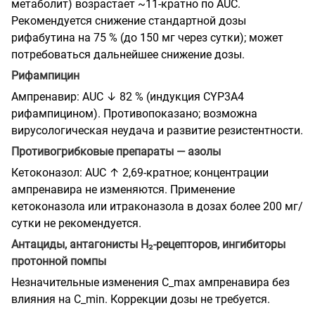
метаболит) возрастает ~11-кратно по AUC.
Рекомендуется снижение стандартной дозы
рифабутина на 75 % (до 150 мг через сутки); может
потребоваться дальнейшее снижение дозы.
Рифампицин
Ампренавир: AUC ↓ 82 % (индукция CYP3A4
рифампицином). Противопоказано; возможна
вирусологическая неудача и развитие резистентности.
Противогрибковые препараты — азолы
Кетоконазол: AUC ↑ 2,69-кратное; концентрации
ампренавира не изменяются. Применение
кетоконазола или итраконазола в дозах более 200 мг/
сутки не рекомендуется.
Антациды, антагонисты Н₂-рецепторов, ингибиторы
протонной помпы
Незначительные изменения C_max ампренавира без
влияния на C_min. Коррекции дозы не требуется.