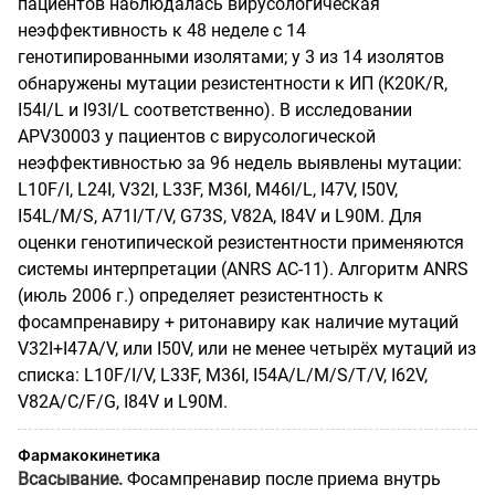
пациентов наблюдалась вирусологическая
неэффективность к 48 неделе с 14
генотипированными изолятами; у 3 из 14 изолятов
обнаружены мутации резистентности к ИП (K20K/R,
I54I/L и I93I/L соответственно). В исследовании
APV30003 у пациентов с вирусологической
неэффективностью за 96 недель выявлены мутации:
L10F/I, L24I, V32I, L33F, M36I, M46I/L, I47V, I50V,
I54L/M/S, A71I/T/V, G73S, V82A, I84V и L90M. Для
оценки генотипической резистентности применяются
системы интерпретации (ANRS AC-11). Алгоритм ANRS
(июль 2006 г.) определяет резистентность к
фосампренавиру + ритонавиру как наличие мутаций
V32I+I47A/V, или I50V, или не менее четырёх мутаций из
списка: L10F/I/V, L33F, M36I, I54A/L/M/S/T/V, I62V,
V82A/C/F/G, I84V и L90M.
Фармакокинетика
Всасывание.
Фосампренавир после приема внутрь