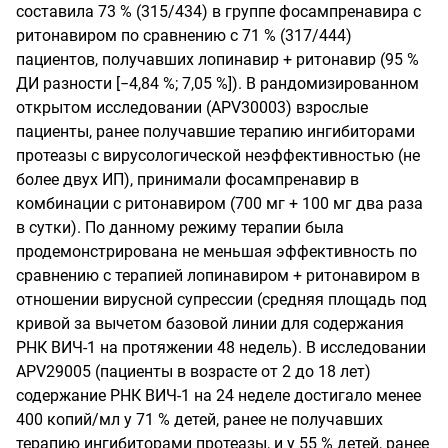
составила 73 % (315/434) в группе фосампренавира с
ритонавиром по сравнению с 71 % (317/444)
пациентов, получавших лопинавир + ритонавир (95 %
ДИ разности [−4,84 %; 7,05 %]). В рандомизированном
открытом исследовании (APV30003) взрослые
пациенты, ранее получавшие терапию ингибиторами
протеазы с вирусологической неэффективностью (не
более двух ИП), принимали фосампренавир в
комбинации с ритонавиром (700 мг + 100 мг два раза
в сутки). По данному режиму терапии была
продемонстрирована не меньшая эффективность по
сравнению с терапией лопинавиром + ритонавиром в
отношении вирусной супрессии (средняя площадь под
кривой за вычетом базовой линии для содержания
РНК ВИЧ-1 на протяжении 48 недель). В исследовании
APV29005 (пациенты в возрасте от 2 до 18 лет)
содержание РНК ВИЧ-1 на 24 неделе достигало менее
400 копий/мл у 71 % детей, ранее не получавших
терапию ингибиторами протеазы, и у 55 % детей, ранее