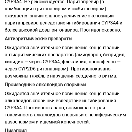
CYP3A4. Не рекомендуется. Паритапревир (в
комбинации с ритонавиром и омбитасвиром):
ожидается значительное увеличение экспозиции
паритапревира вследствие ингибирования CYP3A4 и
более высокой дозы ритонавира. Противопоказано.
Антиаритмические препараты
Ожидается значительное повышение концентрации
антиаритмических препаратов (амиодарон, бепридил,
хинидин — через CYP3A4; флекаинид, пропафенон —
через CYP2D6 ритонавиром). Противопоказано;
возможны тяжёлые нарушения сердечного ритма.
Производные алкалоидов спорыньи
Ожидается значительное повышение концентрации
алкалоидов спорыньи вследствие ингибирования
CYP3A4. Противопоказано; возможна острая
токсичность алкалоидов спорыньи с периферическим
вазоспазмом и ишемией конечностей.
Цизаприд