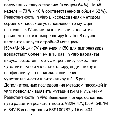
получавших такую терапию (в общем 64 %). На 48
неделе — 73 % и 48 % соответственно (в общем 62 %).
Резистентность in vitro
В исследованиях методом
серийных пассажей установлено, что мутация
протеазы I50V является ключевой в развитии
резистентности к ампренавиру in vitro. В случае
вариантов вируса с тройной мутацией
I50V+M46I/L+I47V значения ИК50 для ампренавира
возрастают более чем в 10 раз. In vitro варианты
вируса, резистентные к ампренавиру, сохраняли
чувствительность к саквинавиру, индинавиру и
нелфинавиру, но проявляли снижение
чувствительности к ритонавиру в 3–5 раз.
Дополнительные исследования методом пассажей in
vitro позволили выявить мутации I54M и V32I+I47V.
Резистентность in vivo
Выявлены четыре основных
пути развития резистентности: V32I+I47V, I50V, I54L/M
и I84V. В исследовании ESS100732 у 16 из 434