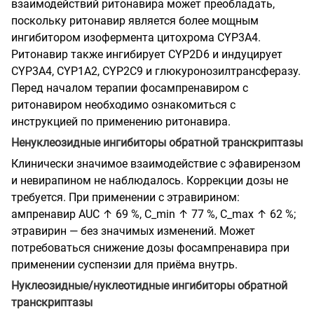
взаимодействий ритонавира может преобладать,
поскольку ритонавир является более мощным
ингибитором изофермента цитохрома CYP3A4.
Ритонавир также ингибирует CYP2D6 и индуцирует
CYP3A4, CYP1A2, CYP2C9 и глюкуронозилтрансферазу.
Перед началом терапии фосампренавиром с
ритонавиром необходимо ознакомиться с
инструкцией по применению ритонавира.
Ненуклеозидные ингибиторы обратной транскриптазы
Клинически значимое взаимодействие с эфавирензом
и невирапином не наблюдалось. Коррекции дозы не
требуется. При применении с этравирином:
ампренавир AUC ↑ 69 %, C_min ↑ 77 %, C_max ↑ 62 %;
этравирин — без значимых изменений. Может
потребоваться снижение дозы фосампренавира при
применении суспензии для приёма внутрь.
Нуклеозидные/нуклеотидные ингибиторы обратной
транскриптазы