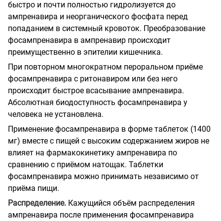
быстро и почти полностью гидролизуется до
ампренавира и неорганического фосфата перед
попаданием в системный кровоток. Преобразование
фосампренавира в ампренавир происходит
преимущественно в эпителии кишечника.
При повторном многократном пероральном приёме
фосампренавира с ритонавиром или без него
происходит быстрое всасывание ампренавира.
Абсолютная биодоступность фосампренавира у
человека не установлена.
Применение фосампренавира в форме таблеток (1400
мг) вместе с пищей с высоким содержанием жиров не
влияет на фармакокинетику ампренавира по
сравнению с приёмом натощак. Таблетки
фосампренавира можно принимать независимо от
приёма пищи.
Распределение.
Кажущийся объём распределения
ампренавира после применения фосампренавира