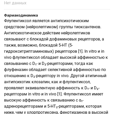
Нет данных
Фармакодинамика
Флупентиксол является антипсихотическим
средством (нейролептиком) группы тиоксантенов.
Антипсихотическое действие нейролептиков
связывают с блокадой дофаминовых рецепторов, а
также, возможно, блокадой 5-НТ (5-
гидрокситриптаминовых) рецепторов [1]. In vitro и in
vivo флупентиксол обладает высокой аффинностью к
связыванию с D₁- и D₂-рецепторами, тогда как
флуфеназин обладает селективной аффинностью по
отношению к D₂-рецептору in vivo. Другой атипичный
антипсихотик клозапин, как и флупентиксол,
проявляет эквивалентную аффинность к D₁- и D₂-
рецепторам in vitro и in vivo [1]. Флупентиксол имеет
высокую аффинность к связыванию с α₁-
адренорецепторами и 5-НТ₂-рецепторами, которая
ниже, чем у хлорпротиксена, фенотиазинов в высокой