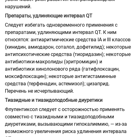
нарушений.
Препараты, удлиняющие интервал QT
Следует избегать одновременного применения с
препаратами, удлиняющими интервал QT. К ним
относятся: антиаритмические средства IA и III классов
(хинидин, амиодарон, соталол, дофетилид); некоторые
антипсихотические средства (тиоридазин); некоторые
антибиотики-макролиды (эритромицин) и
антибиотики хинолонового ряда (гатифлоксацин,
моксифлоксацин); некоторые антигистаминные
средства (терфенадин, астемизол); цизаприд.
Перечень не исчерпывающий.
Тиазидные и тиазидоподобные диуретики
Флупентиксол следует с осторожностью применять
совместно с тиазидными и тиазидоподобными
диуретиками, вызывающими гипокалиемию, — из-за
возможного увеличения риска удлинения интервала