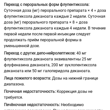
Переход с пероральных форм флупентиксола:
Суточная доза (мг) перорального препарата × 4 = доза
флупентиксола деканоата каждые 2 недели. Суточная
доза (мг) перорального препарата × 8 = доза
флупентиксола деканоата каждые 4 недели. В течение
первой недели после первой инъекции следует
продолжать приём пероральной формы в
уменьшенной дозе.
Переход с других депо-нейролептиков:
40 мг
флупентиксола деканоата эквивалентны 25 мг
флуфеназина деканоата, 200 мг зуклопентиксола
деканоата или 50 мг галоперидола деканоата.
Лица пожилого возраста:
Дозы на нижней границе
диапазона.
Почечная недостаточность:
Коррекция дозы не
требуется.
Печёночная недостаточность:
Необходимо