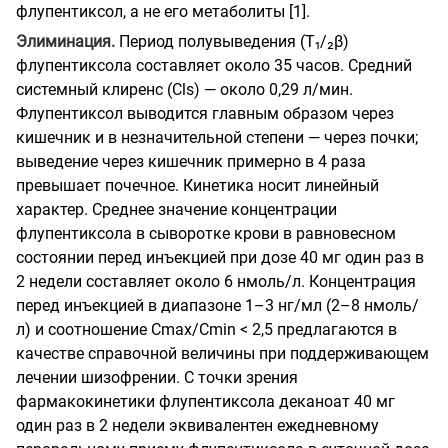
флупентиксол, а не его метаболиты [1].
Элиминация.
Период полувыведения (T₁/₂β)
флупентиксола составляет около 35 часов. Средний
системный клиренс (Cls) — около 0,29 л/мин.
Флупентиксол выводится главным образом через
кишечник и в незначительной степени — через почки;
выведение через кишечник примерно в 4 раза
превышает почечное. Кинетика носит линейный
характер. Среднее значение концентрации
флупентиксола в сыворотке крови в равновесном
состоянии перед инъекцией при дозе 40 мг один раз в
2 недели составляет около 6 нмоль/л. Концентрация
перед инъекцией в диапазоне 1–3 нг/мл (2–8 нмоль/
л) и соотношение Cmax/Cmin < 2,5 предлагаются в
качестве справочной величины при поддерживающем
лечении шизофрении. С точки зрения
фармакокинетики флупентиксола деканоат 40 мг
один раз в 2 недели эквивалентен ежедневному