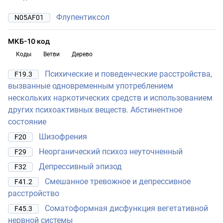
Флупентиксол
N05AF01
МКБ-10 код
Коды
Ветви
Дерево
Психические и поведенческие расстройства,
F19.3
вызванные одновременным употреблением
нескольких наркотических средств и использованием
других психоактивных веществ. Абстинентное
состояние
Шизофрения
F20
Неорганический психоз неуточненный
F29
Депрессивный эпизод
F32
Смешанное тревожное и депрессивное
F41.2
расстройство
Соматоформная дисфункция вегетативной
F45.3
нервной системы