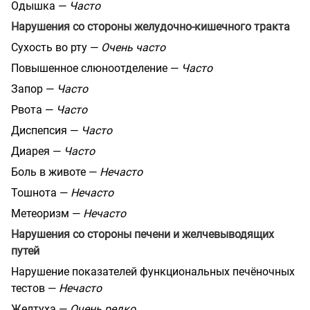
Одышка —
Часто
Нарушения со стороны желудочно-кишечного тракта
Сухость во рту —
Очень часто
Повышенное слюноотделение —
Часто
Запор —
Часто
Рвота —
Часто
Диспепсия —
Часто
Диарея —
Часто
Боль в животе —
Нечасто
Тошнота —
Нечасто
Метеоризм —
Нечасто
Нарушения со стороны печени и желчевыводящих
путей
Нарушение показателей функциональных печёночных
тестов —
Нечасто
Желтуха —
Очень редко