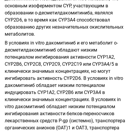
основным изоферментом CYP, участвующим в
образовании о-десметилдакомитиниба, являлся
CYP2D6, в то время как CYP3A4 способствовал
образованию других незначительных окислительных
метаболитов.
В условиях in vitro дакомитиниб и его метаболит о-
десметилдакомитиниб обладают низким
потенциалом ингибирования активности CYP1A2,
CYP2B6, CYP2C8, CYP2C9, CYP2C19 или CYP3A4/5 в
клинически значимых концентрациях, но могут
ингибировать активность CYP2D6. В условиях in vitro
дакомитиниб обладает низким потенциалом
индуцировать CYP1A2, CYP2B6 или CYP3A4 в
клинически значимых концентрациях. В условиях in
vitro дакомитиниб обладает низким потенциалом
ингибирования активности белков-переносчиков
лекарственных средств P-gp (системно), транспортера
органических анионов (ОАТ)1 и ОАТ3, транспортера