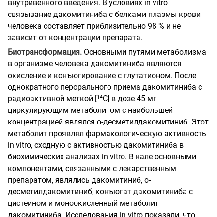
внутривенного введения. В условиях in vitro
связывание дакомитиниба с белками плазмы крови
человека составляет приблизительно 98 % и не
зависит от концентрации препарата.
Биотрансформация.
Основными путями метаболизма
в организме человека дакомитиниба являются
окисление и конъюгирование с глутатионом. После
однократного перорального приема дакомитиниба с
радиоактивной меткой [¹⁴C] в дозе 45 мг
циркулирующим метаболитом с наибольшей
концентрацией являлся о-десметилдакомитиниб. Этот
метаболит проявлял фармакологическую активность
in vitro, сходную с активностью дакомитиниба в
биохимических анализах in vitro. В кале основными
компонентами, связанными с лекарственным
препаратом, являлись дакомитиниб, о-
десметилдакомитиниб, конъюгат дакомитиниба с
цистеином и моноокисленный метаболит
дакомитиниба. Исследования in vitro показали, что