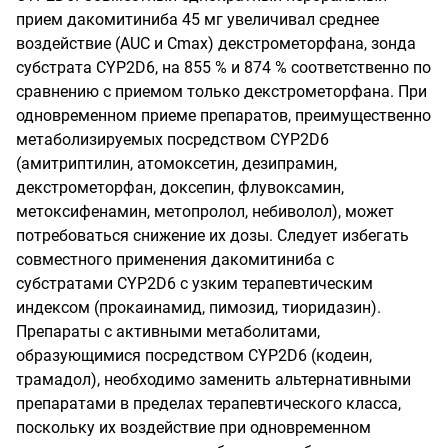
прием дакомитиниба 45 мг увеличивал среднее
воздействие (AUC и Cmax) декстрометорфана, зонда
субстрата CYP2D6, на 855 % и 874 % соответственно по
сравнению с приемом только декстрометорфана. При
одновременном приеме препаратов, преимущественно
метаболизируемых посредством CYP2D6
(амитриптилин, атомоксетин, дезипрамин,
декстрометорфан, доксепин, флувоксамин,
метоксифенамин, метопролол, небиволол), может
потребоваться снижение их дозы. Следует избегать
совместного применения дакомитиниба с
субстратами CYP2D6 с узким терапевтическим
индексом (прокаинамид, пимозид, тиоридазин).
Препараты с активными метаболитами,
образующимися посредством CYP2D6 (кодеин,
трамадол), необходимо заменить альтернативными
препаратами в пределах терапевтического класса,
поскольку их воздействие при одновременном