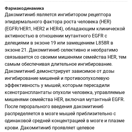
Фармакодинамика
Дакомитиниб является ингибитором рецептора
эпидермального фактора роста человека (HER)
(EGFR/HER1, HER2 и HER4), обладающим клинической
активностью в отношении мутантного EGFR с
делециями в экзоне 19 или замещением L858R в
экзоне 21. Дакомитиниб селективно и необратимо
связывается со своими мишенями семейства HER, тем
самым обеспечивая длительное ингибирование.
Дакомитиниб демонстрирует зависимое от дозы
ингибирование мишеней и противоопухолевую
эффективность у мышей, которым пересадили
ксенотрансплантаты опухоли человека, управляемые
мишенями семейства HER, включая мутантный EGFR.
После перорального введения дакомитиниб
распределяется в мозге мышей приблизительно с
одинаковой средней концентрацией в мозге и плазме
крови. Дакомитиниб проявляет целевое