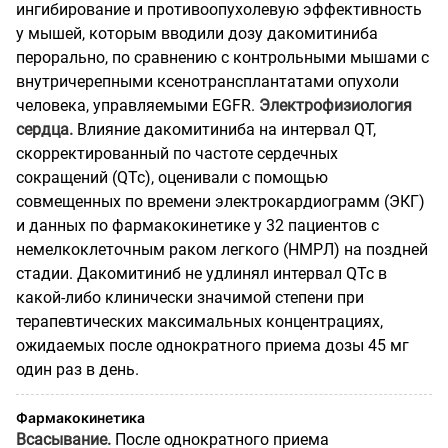
ингибирование и противоопухолевую эффективность
у мышей, которым вводили дозу дакомитиниба
перорально, по сравнению с контрольными мышами с
внутричерепными ксенотрансплантатами опухоли
человека, управляемыми EGFR.
Электрофизиология
сердца.
Влияние дакомитиниба на интервал QT,
скорректированный по частоте сердечных
сокращений (QTc), оценивали с помощью
совмещенных по времени электрокардиограмм (ЭКГ)
и данных по фармакокинетике у 32 пациентов с
немелкоклеточным раком легкого (НМРЛ) на поздней
стадии. Дакомитиниб не удлинял интервал QTc в
какой-либо клинически значимой степени при
терапевтических максимальных концентрациях,
ожидаемых после однократного приема дозы 45 мг
один раз в день.
Фармакокинетика
Всасывание.
После однократного приема