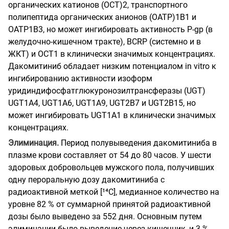
органических катионов (ОСТ)2, транспортного
полипептида органических анионов (ОАТР)1В1 и
ОАТР1В3, но может ингибировать активность P-gp (в
желудочно-кишечном тракте), BCRP (системно и в
ЖКТ) и ОСТ1 в клинически значимых концентрациях.
Дакомитиниб обладает низким потенциалом in vitro к
ингибированию активности изоформ
уридиндифосфатглюкуронозилтрансферазы (UGT)
UGT1A4, UGT1A6, UGT1A9, UGT2B7 и UGT2B15, но
может ингибировать UGT1A1 в клинически значимых
концентрациях.
Элиминация.
Период полувыведения дакомитиниба в
плазме крови составляет от 54 до 80 часов. У шести
здоровых добровольцев мужского пола, получивших
одну пероральную дозу дакомитиниба с
радиоактивной меткой [¹⁴C], медианное количество на
уровне 82 % от суммарной принятой радиоактивной
дозы было выведено за 552 дня. Основным путем
элиминации было выведение через кишечник, и 3 %