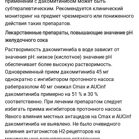
применении с дакомитинибом может быть
субтерапевтическим. Рекомендуется клинический
мониторинг на предмет чрезмерного или пониженного
действия таких препаратов.
Лекарственные препараты, повышающие значение pH
желудочного сока
Растворимость дакомитиниба в воде зависит от
значения pH: низкое (кислотное) значение pH
обеспечивает более высокую растворимость.
Одновременный прием дакомитиниба 45 мг
однократно с ингибитором протонного насоса
рабепразолом 40 мг снижал Cmax и AUCinf
дакомитиниба примерно на 51 % и 30 %
соответственно. При лечении препаратом следует
избегать приема ингибиторов протонного насоса.
Явного влияния местных антацидов на Cmax и AUCinf
дакомитиниба не выявлено. Не было очевидного
влияния антагонистов Н2-рецепторов на
минимальную равновесную остаточную