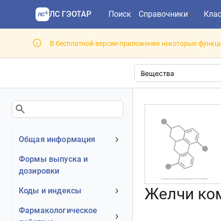
ЛС ГЭОТАР
Поиск
Справочники
Кла
В бесплатной версии приложения некоторые функци
Общая информация
Клинико-фармакологическая
Формы выпуска и
группа
дозировки
Желчи ком
Коды и индексы
АТХ код
Фармакологическое