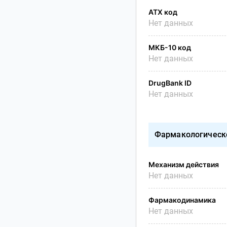
АТХ код
Нет данных
МКБ-10 код
Нет данных
DrugBank ID
Нет данных
Фармакологическ
Механизм действия
Нет данных
Фармакодинамика
Нет данных