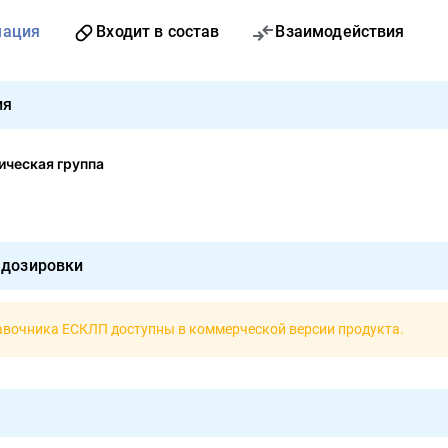
мация
Входит в состав
Взаимодействия
ия
ческая группа
 дозировки
авочника ЕСКЛП доступны в
коммерческой версии продукта
.