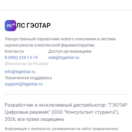
и, возможно,
ослабляться при
увеличивая риск
совместном
нежелательных
назначении с
лекарственных
ЛС ГЭОТАР
лекарственным
реакций.
препаратом
Лекарственный справочник нового поколения и система
<Бацитрацин>.
оценки рисков комплексной фармакотерапии.
Контакты
Доступ организациям
8 (800) 234-13-74
sale@lsgeotar.ru
(бесплатно по России)
info@lsgeotar.ru
Техническая поддержка
support@lsgeotar.ru
Разработчик и эксклюзивный дистрибьютор: “ГЭОТАР
Цифровые решения” (ООО “Консультант студента”),
2026
, все права защищены
Информация о препаратах, размещенная на сайте, предназначена