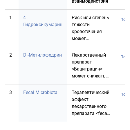
взаимодействия
1
4-
Риск или степень
Под
Гидроксикумарин
тяжести
кровотечения
может
увеличиваться
при совместном
2
Dl-Метилэфедрин
Лекарственный
Под
назначении
препарат
лекарственого
<Бацитрацин>
препарата
может снижать
<Бацитрацин> с
экскрецию
лекарственным
лекарственного
3
Fecal Microbiota
Терапевтический
препаратом <4-
Под
препарата <dl-
эффект
hydroxycoumarin>.
метилэфедрин>,
лекарственного
повышая его
препарата <fecal
концентрацию в
microbiota>
сыворотке крови,
может