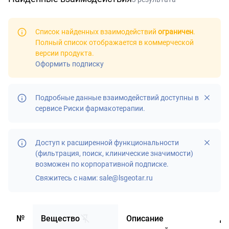
Список найденных взаимодействий
ограничен
.
Полный список отображается в
коммерческой
версии продукта
.
Оформить подписку
Подробные данные взаимодействий доступны в
сервисе
Риски фармакотерапии
.
Доступ к расширенной функциональности
(фильтрация, поиск, клинические значимости)
возможен по корпоративной подписке.
Свяжитесь с нами:
sale@lsgeotar.ru
№
Вещество
Описание
Д