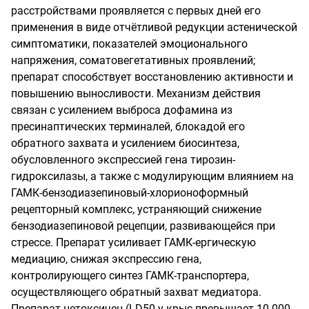
расстройствами проявляется с первых дней его
применения в виде отчётливой редукции астенической
симптоматики, показателей эмоционального
напряжения, соматовегетативных проявлений;
препарат способствует восстановлению активности и
повышению выносливости. Механизм действия
связан с усилением выброса дофамина из
пресинаптических терминалей, блокадой его
обратного захвата и усилением биосинтеза,
обусловленного экспрессией гена тирозин-
гидроксилазы, а также с модулирующим влиянием на
ГАМК-бензодиазепиновый-хлорионоформный
рецепторный комплекс, устраняющий снижение
бензодиазепиновой рецепции, развивающейся при
стрессе. Препарат усиливает ГАМК-ергическую
медиацию, снижая экспрессию гена,
контролирующего синтез ГАМК-транспортера,
осуществляющего обратный захват медиатора.
Препарат нетоксичен (LD50 у крыс превышает 10 000