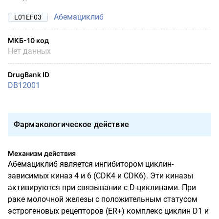
Абемациклиб
L01EF03
МКБ-10 код
Нет данных
DrugBank ID
DB12001
Фармакологическое действие
Механизм действия
Абемациклиб является ингибитором циклин-
зависимых киназ 4 и 6 (
CD
К4 и
CD
К6). Эти киназы
активируются при связывании с
D
-циклинами. При
раке молочной железы с положительным статусом
эстрогеновых рецепторов (
ER
+) комплекс циклин
D
1 и