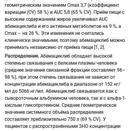
геометрическим значением Cmax 3,7 (коэффициент
вариации (CV) 58 %) и AUC 5,8 (65 % CV). Приём пищи с
высоким содержанием жиров увеличивал AUC
абемациклиба и его активных метаболитов на 9 %, а
Cmax – на 26 %. Эти изменения не считались
клинически значимыми, поэтому абемациклиб можно
принимать независимо от приёма пищи [1, 2].
Распределение.
Абемациклиб обладает высокой
степенью связывания с белками плазмы человека
(среднее значение связанной фракции составляет 96–
98 %), при этом степень связывания не зависит от
концентрации абемациклиба в диапазоне от 152 нг/
мл до 5066 нг/мл. Абемациклиб связывается как с
сывороточным альбумином человека, так и с альфа-1-
кислым гликопротеином. Среднее геометрическое
значение системного объёма распределения
составляет приблизительно 750 л (69 % CV). У
пациентов с распространёнными ЗНО концентрации