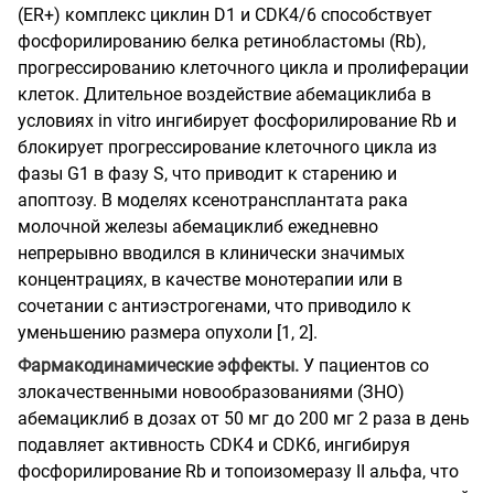
(ER+) комплекс циклин D1 и CDK4/6 способствует
фосфорилированию белка ретинобластомы (Rb),
прогрессированию клеточного цикла и пролиферации
клеток. Длительное воздействие абемациклиба в
условиях in vitro ингибирует фосфорилирование Rb и
блокирует прогрессирование клеточного цикла из
фазы G1 в фазу S, что приводит к старению и
апоптозу. В моделях ксенотрансплантата рака
молочной железы абемациклиб ежедневно
непрерывно вводился в клинически значимых
концентрациях, в качестве монотерапии или в
сочетании с антиэстрогенами, что приводило к
уменьшению размера опухоли [1, 2].
Фармакодинамические эффекты.
У пациентов со
злокачественными новообразованиями (ЗНО)
абемациклиб в дозах от 50 мг до 200 мг 2 раза в день
подавляет активность CDK4 и CDK6, ингибируя
фосфорилирование Rb и топоизомеразу II альфа, что