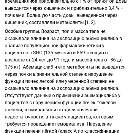
абемациклиба приблизительно 81 % от принятой дозы
выводится через кишечник и приблизительно 3,4 % –
почками. Большую часть дозы, выведенной через
кишечник, составляли метаболиты [1, 2].
Особые группы.
Возраст, пол и масса тела не
оказывали влияния на экспозицию абемациклиба в
анализе популяционной фармакокинетики у
пациентов с ЗНО (135 мужчин и 859 женщин в
возрасте от 24 лет до 91 года и массой тела от 36 до
175 кг). Абемациклиб и его метаболиты не выводятся
через почки в значительной степени; нарушение
функции почек лёгкой или умеренной степени не
оказывало влияния на экспозицию абемациклиба.
Отсутствуют данные о применении абемациклиба у
пациентов с нарушением функции почек тяжёлой
степени, терминальной стадией почечной
недостаточности, а также у пациентов, которым
требуется проведение гемодиализа. Нарушение
функции печени лёгкой (класс А по классификации