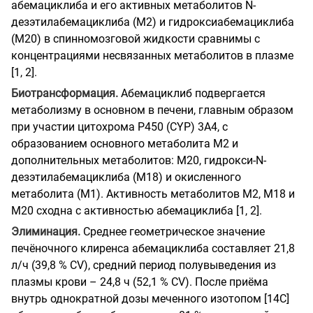
абемациклиба и его активных метаболитов N-
дезэтилабемациклиба (М2) и гидроксиабемациклиба
(М20) в спинномозговой жидкости сравнимы с
концентрациями несвязанных метаболитов в плазме
[1, 2].
Биотрансформация.
Абемациклиб подвергается
метаболизму в основном в печени, главным образом
при участии цитохрома Р450 (CYP) 3А4, с
образованием основного метаболита М2 и
дополнительных метаболитов: М20, гидрокси-N-
дезэтилабемациклиба (М18) и окисленного
метаболита (М1). Активность метаболитов М2, М18 и
М20 сходна с активностью абемациклиба [1, 2].
Элиминация.
Среднее геометрическое значение
печёночного клиренса абемациклиба составляет 21,8
л/ч (39,8 % CV), средний период полувыведения из
плазмы крови – 24,8 ч (52,1 % CV). После приёма
внутрь однократной дозы меченного изотопом [14С]