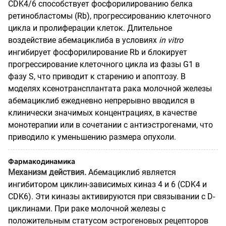
CDK
4/6 способствует фосфорилированию белка
ретинобластомы (
Rb
), прогрессированию клеточного
цикла и пролиферации клеток. Длительное
воздействие абемациклиба в условиях
in
vitro
ингибирует фосфорилирование
Rb
и блокирует
прогрессирование клеточного цикла из фазы G1 в
фазу
S
, что приводит к старению и апоптозу. В
моделях ксенотрансплантата рака молочной железы
абемациклиб ежедневно непрерывно вводился в
клинически значимых концентрациях, в качестве
монотерапии или в сочетании с антиэстрогенами, что
приводило к уменьшению размера опухоли.
Фармакодинамика
Механизм действия.
Абемациклиб является
ингибитором циклин-зависимых киназ 4 и 6 (CDK4 и
CDK6). Эти киназы активируются при связывании с D-
циклинами. При раке молочной железы с
положительным статусом эстрогеновых рецепторов