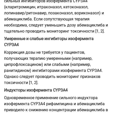
сильных ингибиторов изофермента CYP3A4
(кларитромицин, итраконазол, кетоконазол,
лопинавир/ритонавир, позаконазол, вориконазол) и
абемациклиба. Если сопутствующая терапия
необходима, следует уменьшить дозу абемациклиба и
тщательно проводить мониторинг токсичности [1, 2].
Умеренные и слабые ингибиторы изофермента
CYP3A4
Коррекция дозы не требуется у пациентов,
получающих терапию умеренными (например,
ципрофлоксацином) или слабыми (например,
ранитидином) ингибиторами изофермента CYP3A4.
Однако следует проводить мониторинг признаков
токсичности [1, 2].
Индукторы изофермента CYP3A4
Одновременное применение сильного индуктора
изофермента CYP3A4 рифампицина и абемациклиба
приводило к снижению концентрации абемациклиба в