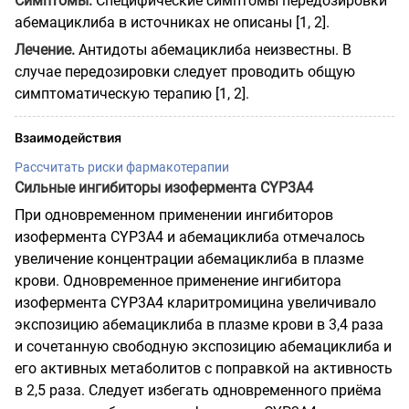
Симптомы.
Специфические симптомы передозировки
абемациклиба в источниках не описаны [1, 2].
Лечение.
Антидоты абемациклиба неизвестны. В
случае передозировки следует проводить общую
симптоматическую терапию [1, 2].
Взаимодействия
Рассчитать риски фармакотерапии
Сильные ингибиторы изофермента CYP3A4
При одновременном применении ингибиторов
изофермента CYP3A4 и абемациклиба отмечалось
увеличение концентрации абемациклиба в плазме
крови. Одновременное применение ингибитора
изофермента CYP3A4 кларитромицина увеличивало
экспозицию абемациклиба в плазме крови в 3,4 раза
и сочетанную свободную экспозицию абемациклиба и
его активных метаболитов с поправкой на активность
в 2,5 раза. Следует избегать одновременного приёма