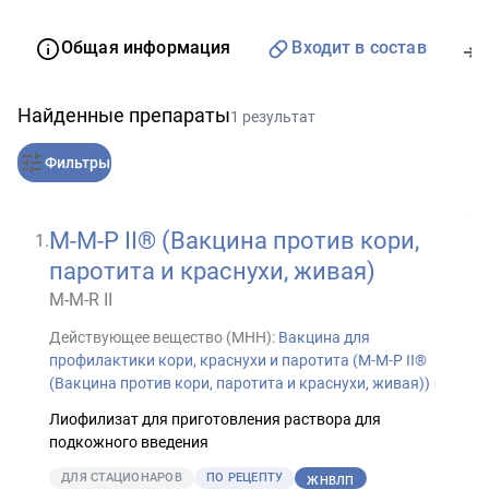
Общая информация
Входит в состав
Найденные препараты
1 результат
Фильтры
M-M-P II® (Вакцина против кори,
1
.
паротита и краснухи, живая)
M-M-R II
Действующее вещество (МНН):
Вакцина для
профилактики кори, краснухи и паротита (М-М-Р II®
(Вакцина против кори, паротита и краснухи, живая))
Лиофилизат для приготовления раствора для
подкожного введения
ДЛЯ СТАЦИОНАРОВ
ПО РЕЦЕПТУ
ЖНВЛП