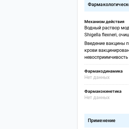
Фармакологическ
Механизм действия
Водный раствор мод
Shigella flexneri,
Введение вакцины п
крови вакцинирован
невосприимчивость к
Фармакодинамика
Нет данных
Фармакокинетика
Нет данных
Применение