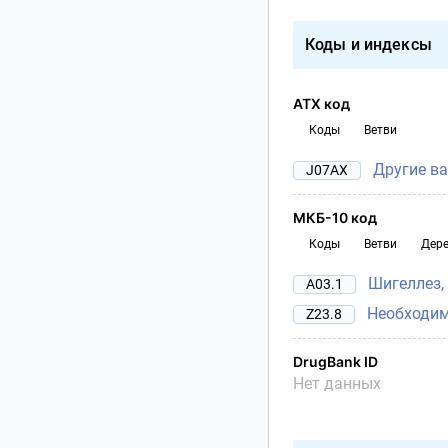
Коды и индексы
АТХ код
Коды
Ветви
Другие в
J07AX
МКБ-10 код
Коды
Ветви
Дер
Шигеллез, 
A03.1
Необходим
Z23.8
DrugBank ID
Нет данных