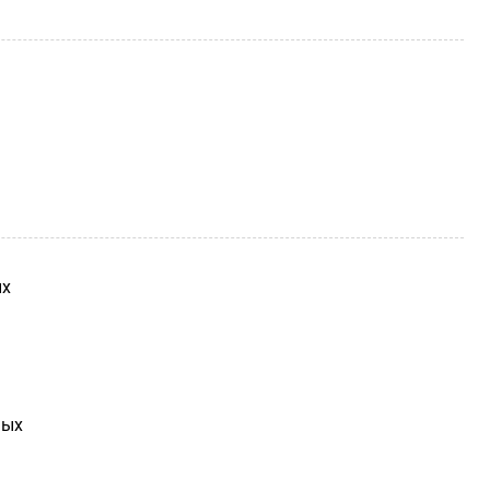
ых
ных