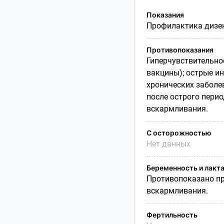
Показания
Профилактика дизен
Противопоказания
Гиперчувствительно
вакцины); острые и
хронических заболев
после острого перио
вскармливания.
С осторожностью
Нет данных
Беременность и лакт
Противопоказано пр
вскармливания.
Фертильность