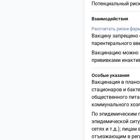
Потенциальный риск
Взаимодействия
Рассчитать риски фар
Вакцину запрещено
парентерального вв
Вакцинацию можно п
прививками инакти
Особые указания
Вакцинация в плано
стационаров и бакте
общественного пита
коммунального хозя
По эпидемическим п
эпидемической ситу
сетях и т.д.); лица
отъезжающим в реги