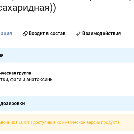
ахаридная))
мация
Входит в состав
Взаимодействия
ия
ческая группа
тки, фаги и анатоксины
 дозировки
авочника ЕСКЛП доступны в
коммерческой версии продукта
.