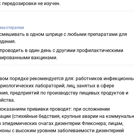
 передозировки не изучен.
макотерапии
 смешивать в одном шприце с любыми препаратами для
едения.
роводить в один день с другими профилактическими
вированными вакцинами.
вом порядке рекомендуется для: работников инфекционн
риологических лабораторий; лиц, занятых в сфере
ния, предприятий по производству пищевых продуктов и
йства.
оказаниям прививки проводят: при осложнении
ации (стихийные бедствия, крупные аварии на коммуналь
м в эпидемических очагах дизентерии Флекснера; лицам,
оны с высоким уровнем заболеваемости дизентерией