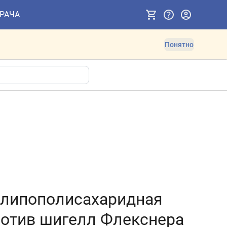
ВРАЧА
Понятно
 липополисахаридная
ротив шигелл Флекснера