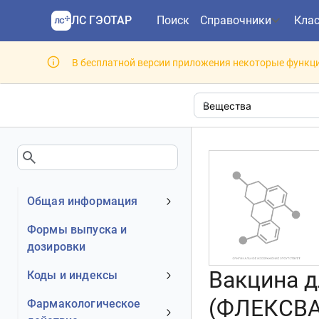
ЛС ГЭОТАР
Поиск
Справочники
Кла
В бесплатной версии приложения некоторые функци
Общая информация
Клинико-фармакологическая
Формы выпуска и
группа
дозировки
Вакцина д
Коды и индексы
АТХ код
(ФЛЕКСВА
Фармакологическое