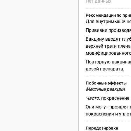
Нет данных
Рекомендации по пр
Для внутримышечног
Прививки производя
Вакцину вводят глу
верхней трети плеча
модифицированного 
Повторную вакцинац
дозой препарата.
Побочные эффекты
Местные реакции
Часто:
покраснение (
Они могут проявлят
покраснения и упло
Передозировка