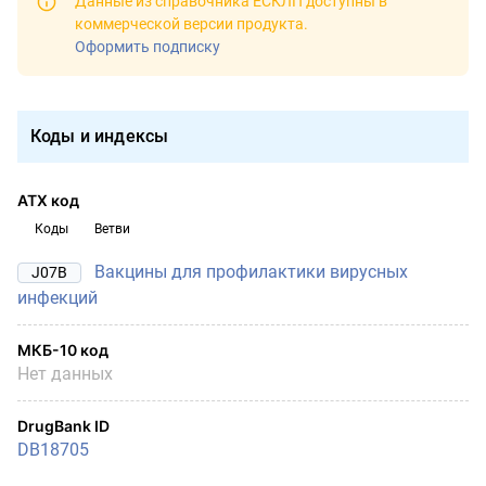
Данные из справочника ЕСКЛП доступны в
коммерческой версии продукта
.
Оформить подписку
Коды и индексы
АТХ код
Коды
Ветви
Вакцины для профилактики вирусных
J07B
инфекций
МКБ-10 код
Нет данных
DrugBank ID
DB18705