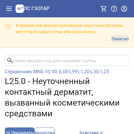
ЛС ГЭОТАР
В бесплатной версии приложения некоторые функции
могут быть недоступны или ограничены.
Понятно
Справочник МКБ-10
/
XII (L00-L99)
/
L20-L30
/
L25
L25.0 - Неуточненный
контактный дерматит,
вызванный косметическими
средствами
Препараты
Вещества
Действия