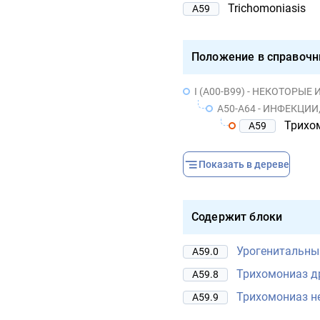
Trichomoniasis
A59
Положение в справочн
I (A00-B99) - НЕКОТОР
A50-A64 - ИНФЕКЦ
Трихо
A59
Показать в дереве
Содержит блоки
Урогенитальны
A59.0
Трихомониаз д
A59.8
Трихомониаз н
A59.9