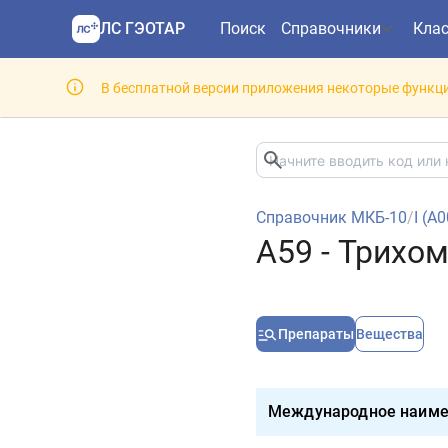
ЛС ГЭОТАР
Поиск
Справочники
Кла
В бесплатной версии приложения некоторые функци
Справочник МКБ-10
/
I (A
A59 - Трихо
Препараты
Вещества
Международное наиме