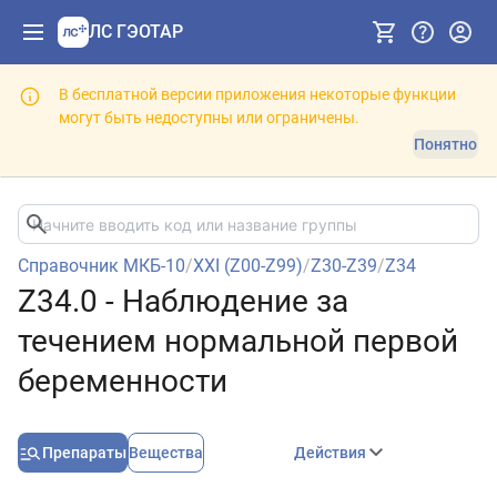
ЛС ГЭОТАР
В бесплатной версии приложения некоторые функции
могут быть недоступны или ограничены.
Понятно
Справочник МКБ-10
/
XXI (Z00-Z99)
/
Z30-Z39
/
Z34
Z34.0 - Наблюдение за
течением нормальной первой
беременности
Препараты
Вещества
Действия