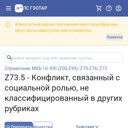
ЛС ГЭОТАР
В бесплатной версии приложения некоторые функции
могут быть недоступны или ограничены.
Понятно
Справочник МКБ-10
/
XXI (Z00-Z99)
/
Z70-Z76
/
Z73
Z73.5 - Конфликт, связанный с
социальной ролью, не
классифицированный в других
рубриках
Препараты
Вещества
Действия