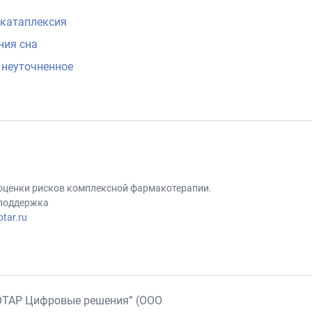
 катаплексия
ния сна
 неуточненное
 оценки рисков комплексной фармакотерапии.
 поддержка
tar.ru
ОТАР Цифровые решения” (ООО