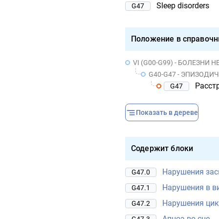
Sleep disorders
G47
Положение в справочн
VI (G00-G99) - БОЛЕЗНИ
G40-G47 - ЭПИЗОДИ
Расст
G47
Показать в дереве
Содержит блоки
Нарушения зас
G47.0
Нарушения в в
G47.1
Нарушения цик
G47.2
Апноэ во сне