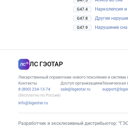
G47.3
Нарколепсия и
G47.4
Другие наруше
G47.8
Нарушение сна
G47.9
ЛС ГЭОТАР
Лекарственный справочник нового поколения и система
Контакты
Доступ организациям
Техническая
8 (800) 234-13-74
sale@lsgeotar.ru
support@lsgeo
(бесплатно по России)
info@lsgeotar.ru
Разработчик и эксклюзивный дистрибьютор: “ГЭ