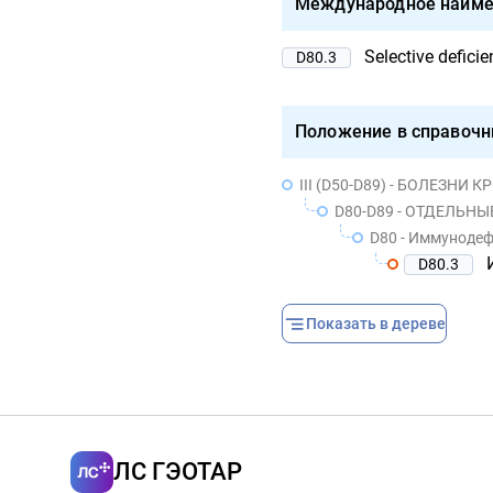
Международное наиме
Selective defici
D80.3
Положение в справочн
III (D50-D89) - БОЛЕЗН
D80-D89 - ОТДЕЛЬ
D80 - Иммуноде
D80.3
Показать в дереве
ЛС ГЭОТАР