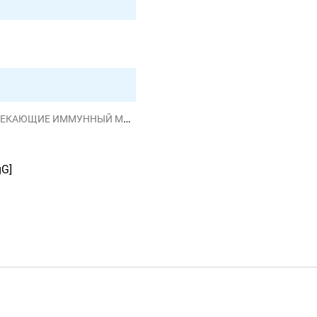
АЮЩИЕ ИММУННЫЙ МЕХАНИЗМ
gG]