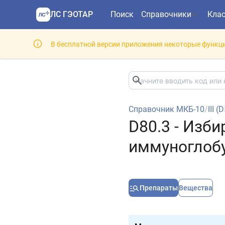
ЛС ГЭОТАР
Поиск
Справочники
Кла
В бесплатной версии приложения некоторые функци
Справочник МКБ-10
/
III 
D80.3 - Изб
иммуноглобу
Препараты
Вещества