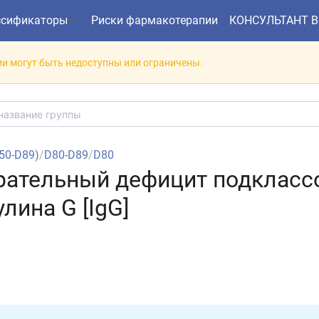
ссификаторы
Риски фармакотерапии
КОНСУЛЬТАНТ 
и могут быть недоступны или ограничены.
(D50-D89)
/
D80-D89
/
D80
ирательный дефицит подкласс
лина G [IgG]