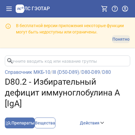
ЛС ГЭОТАР
В бесплатной версии приложения некоторые функции
могут быть недоступны или ограничены.
Понятно
Справочник МКБ-10
/
III (D50-D89)
/
D80-D89
/
D80
D80.2 - Избирательный
дефицит иммуноглобулина A
[IgA]
Препараты
Вещества
Действия