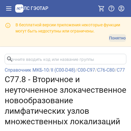
ЛС ГЭОТАР
В бесплатной версии приложения некоторые функции
могут быть недоступны или ограничены.
Понятно
Справочник МКБ-10
/
II (C00-D48)
/
C00-C97
/
C76-C80
/
C77
C77.8 - Вторичное и
неуточненное злокачественное
новообразование
лимфатических узлов
множественных локализаций