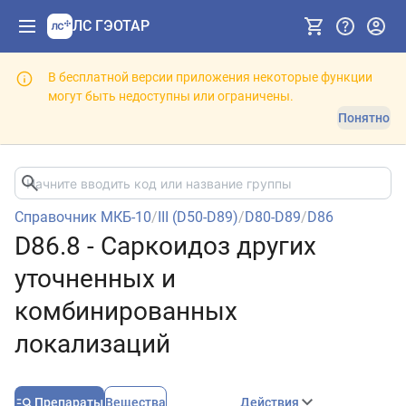
ЛС ГЭОТАР
В бесплатной версии приложения некоторые функции
могут быть недоступны или ограничены.
Понятно
Справочник МКБ-10
/
III (D50-D89)
/
D80-D89
/
D86
D86.8 - Саркоидоз других
уточненных и
комбинированных
локализаций
Препараты
Вещества
Действия