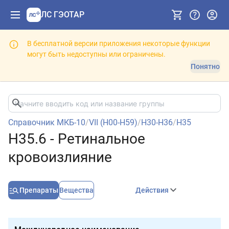
ЛС ГЭОТАР
В бесплатной версии приложения некоторые функции
могут быть недоступны или ограничены.
Понятно
Справочник МКБ-10
/
VII (H00-H59)
/
H30-H36
/
H35
H35.6 - Ретинальное
кровоизлияние
Препараты
Вещества
Действия