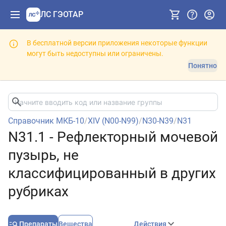
ЛС ГЭОТАР
В бесплатной версии приложения некоторые функции
могут быть недоступны или ограничены.
Понятно
Справочник МКБ-10
/
XIV (N00-N99)
/
N30-N39
/
N31
N31.1 - Рефлекторный мочевой
пузырь, не
классифицированный в других
рубриках
Препараты
Вещества
Действия