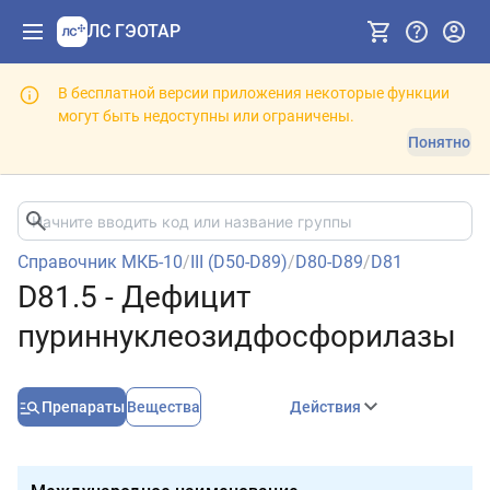
ЛС ГЭОТАР
В бесплатной версии приложения некоторые функции
могут быть недоступны или ограничены.
Понятно
Справочник МКБ-10
/
III (D50-D89)
/
D80-D89
/
D81
D81.5 - Дефицит
пуриннуклеозидфосфорилазы
Препараты
Вещества
Действия