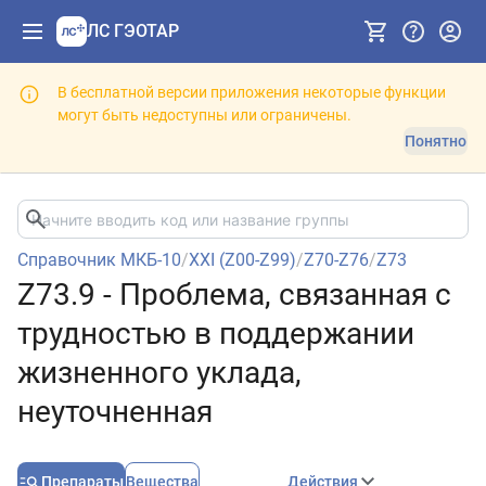
ЛС ГЭОТАР
В бесплатной версии приложения некоторые функции
могут быть недоступны или ограничены.
Понятно
Справочник МКБ-10
/
XXI (Z00-Z99)
/
Z70-Z76
/
Z73
Z73.9 - Проблема, связанная с
трудностью в поддержании
жизненного уклада,
неуточненная
Препараты
Вещества
Действия