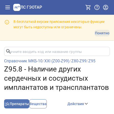
ЛС ГЭОТАР
В бесплатной версии приложения некоторые функции
могут быть недоступны или ограничены.
Понятно
Справочник МКБ-10
/
XXI (Z00-Z99)
/
Z80-Z99
/
Z95
Z95.8 - Наличие других
сердечных и сосудистых
имплантатов и трансплантатов
Препараты
Вещества
Действия