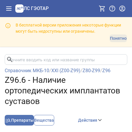
ЛС ГЭОТАР
В бесплатной версии приложения некоторые функции
могут быть недоступны или ограничены.
Понятно
Справочник МКБ-10
/
XXI (Z00-Z99)
/
Z80-Z99
/
Z96
Z96.6 - Наличие
ортопедических имплантатов
суставов
Препараты
Вещества
Действия