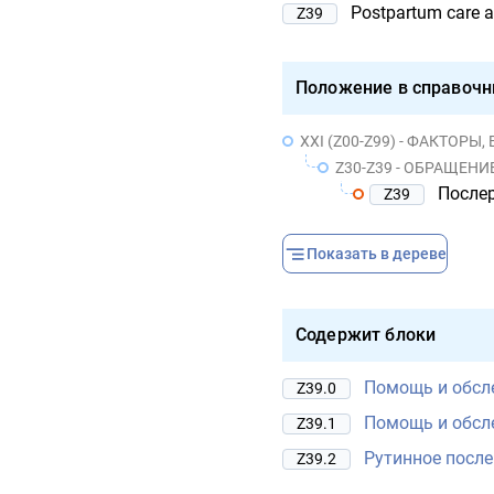
Postpartum care 
Z39
Положение в справочн
XXI (Z00-Z99) - ФАКТОРЫ
Z30-Z39 - ОБРАЩЕНИЕ В
После
Z39
Показать в дереве
Содержит блоки
Помощь и обсл
Z39.0
Помощь и обсл
Z39.1
Рутинное посл
Z39.2