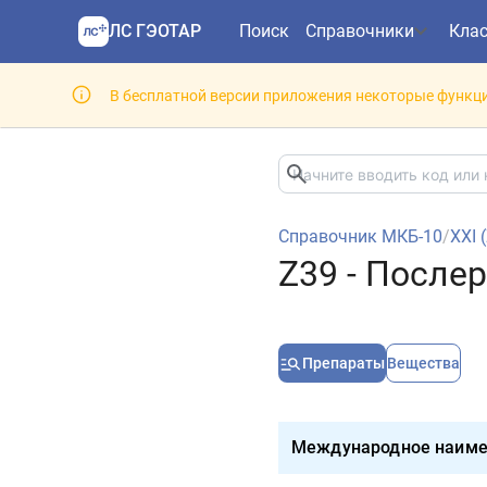
ЛС ГЭОТАР
Поиск
Справочники
Кла
В бесплатной версии приложения некоторые функци
Справочник МКБ-10
/
XXI 
Z39 - После
Препараты
Вещества
Международное наиме