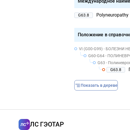
Международное наиме
Polyneuropathy i
G63.8
Положение в справочн
VI (G00-G99) - БОЛЕЗНИ
G60-G64 - ПОЛИНЕ
G63 - Полиневро
G63.8
Показать в дереве
ЛС ГЭОТАР