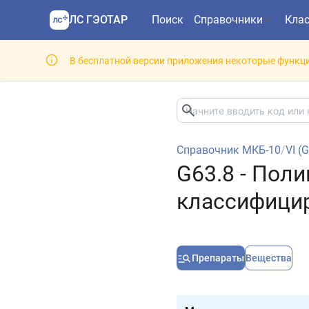
ЛС ГЭОТАР
Поиск
Справочники
Кла
В бесплатной версии приложения некоторые функци
Справочник МКБ-10
/
VI (
G63.8 - Поли
классифицир
Препараты
Вещества