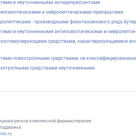
угими и неуточненными антидепрессантами
типсихотическими и нейролептическими препаратами
йролептиками - производными фенотиазинового ряда бутер
угими и неуточненными антипсихотическими и нейролепти
ихостимулирующими средствами, характеризующимися во
угими психотропными средствами, не классифицированным
ихотропными средствами неуточненными
 оценки рисков комплексной фармакотерапии.
 поддержка
tar.ru