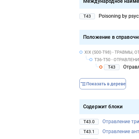
Международное наиме
Poisoning by psych
T43
Положение в справочн
XIX (S00-T98) - ТРАВМ
T36-T50 - ОТРАВЛ
Отравл
T43
Показать в дереве
Содержит блоки
Отравление тр
T43.0
Отравление ан
T43.1