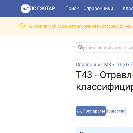
ЛС ГЭОТАР
Поиск
Справочники
Кла
В бесплатной версии приложения некоторые функци
Справочник МКБ-10
/
XIX 
T43 - Отрав
классифицир
Препараты
Вещества