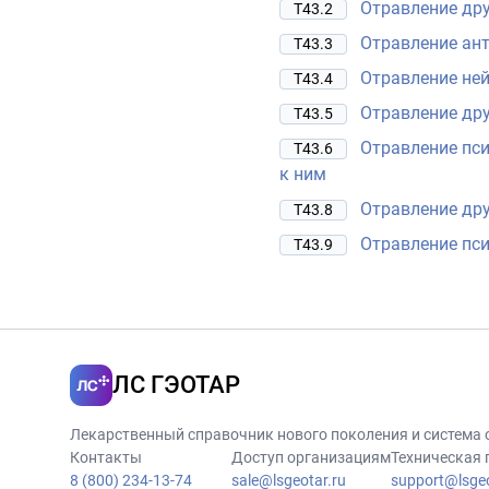
Отравление др
T43.2
Отравление ан
T43.3
Отравление не
T43.4
Отравление др
T43.5
Отравление пс
T43.6
к ним
Отравление др
T43.8
Отравление пс
T43.9
ЛС ГЭОТАР
Лекарственный справочник нового поколения и система
Контакты
Доступ организациям
Техническая
8 (800) 234-13-74
sale@lsgeotar.ru
support@lsgeo