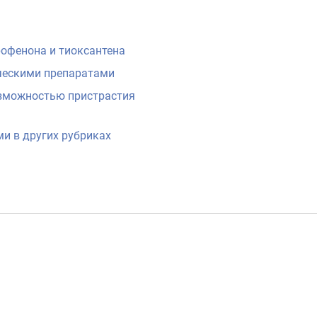
офенона и тиоксантена
ческими препаратами
зможностью пристрастия
и в других рубриках