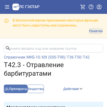
ЛС ГЭОТАР
В бесплатной версии приложения некоторые функции
могут быть недоступны или ограничены.
Понятно
Справочник МКБ-10
/
XIX (S00-T98)
/
T36-T50
/
T42
T42.3 - Отравление
барбитуратами
Препараты
Вещества
Действия