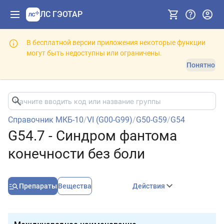
ЛС ГЭОТАР
В бесплатной версии приложения некоторые функции
могут быть недоступны или ограничены.
Понятно
Справочник МКБ-10
/
VI (G00-G99)
/
G50-G59
/
G54
G54.7 - Синдром фантома
конечности без боли
Препараты
Вещества
Действия