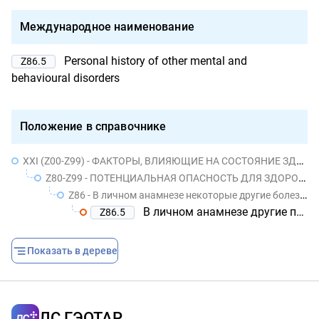
Международное наименование
Personal history of other mental and
Z86.5
behavioural disorders
Положение в справочнике
XXI (Z00-Z99) - ФАКТОРЫ, ВЛИЯЮЩИЕ НА СОСТОЯНИЕ ЗДОРОВЬЯ НАСЕЛЕНИЯ И ОБРАЩЕНИЯ В УЧРЕЖДЕНИЯ ЗДРАВООХРАНЕНИЯ
Z80-Z99 - ПОТЕНЦИАЛЬНАЯ ОПАСНОСТЬ ДЛЯ ЗДОРОВЬЯ, СВЯЗАННАЯ С ЛИЧНЫМ И СЕМЕЙНЫМ АНАМНЕЗОМ И ОПРЕДЕЛЕННЫМИ СОСТОЯНИЯМИ, ВЛИЯЮЩИМИ НА ЗДОРОВЬЕ
Z86 - В личном анамнезе некоторые другие болезни
В личном анамнезе другие психические и поведенческие расстройства
Z86.5
Показать в дереве
ЛС ГЭОТАР