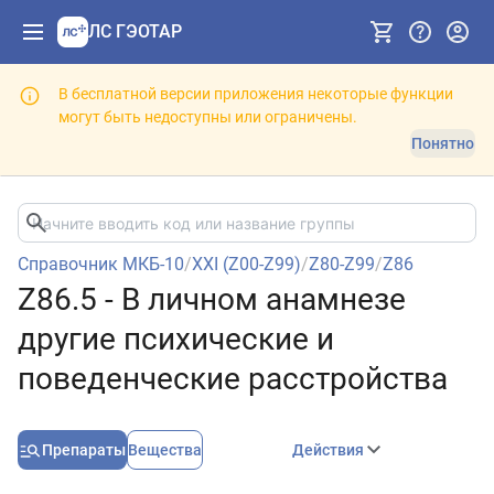
ЛС ГЭОТАР
В бесплатной версии приложения некоторые функции
могут быть недоступны или ограничены.
Понятно
Справочник МКБ-10
/
XXI (Z00-Z99)
/
Z80-Z99
/
Z86
Z86.5 - В личном анамнезе
другие психические и
поведенческие расстройства
Препараты
Вещества
Действия