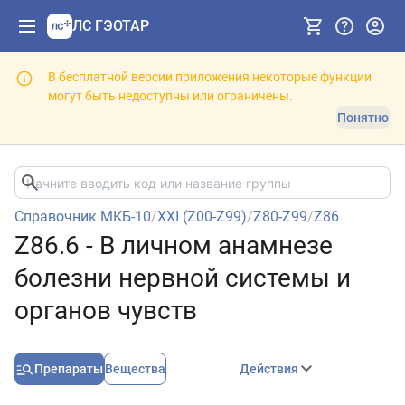
ЛС ГЭОТАР
В бесплатной версии приложения некоторые функции
могут быть недоступны или ограничены.
Понятно
Справочник МКБ-10
/
XXI (Z00-Z99)
/
Z80-Z99
/
Z86
Z86.6 - В личном анамнезе
болезни нервной системы и
органов чувств
Препараты
Вещества
Действия