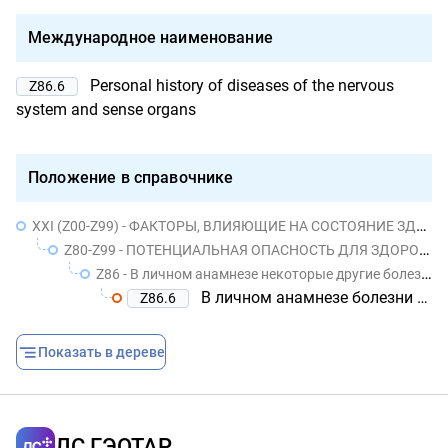
Международное наименование
Personal history of diseases of the nervous
Z86.6
system and sense organs
Положение в справочнике
XXI (Z00-Z99) - ФАКТОРЫ, ВЛИЯЮЩИЕ НА СОСТОЯНИЕ ЗДОРОВЬЯ НАСЕЛЕНИЯ И ОБРАЩЕНИЯ В УЧРЕЖДЕНИЯ ЗДРАВООХРАНЕНИЯ
Z80-Z99 - ПОТЕНЦИАЛЬНАЯ ОПАСНОСТЬ ДЛЯ ЗДОРОВЬЯ, СВЯЗАННАЯ С ЛИЧНЫМ И СЕМЕЙНЫМ АНАМНЕЗОМ И ОПРЕДЕЛЕННЫМИ СОСТОЯНИЯМИ, ВЛИЯЮЩИМИ НА ЗДОРОВЬЕ
Z86 - В личном анамнезе некоторые другие болезни
В личном анамнезе болезни нервной системы и органов чувств
Z86.6
Показать в дереве
ЛС ГЭОТАР