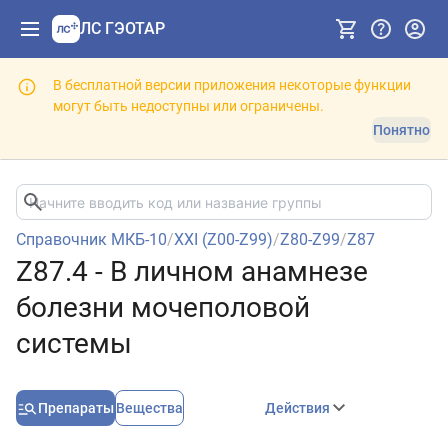
ЛС ГЭОТАР
В бесплатной версии приложения некоторые функции
могут быть недоступны или ограничены.
Понятно
Справочник МКБ-10
/
XXI (Z00-Z99)
/
Z80-Z99
/
Z87
Z87.4 - В личном анамнезе
болезни мочеполовой
системы
Препараты
Вещества
Действия