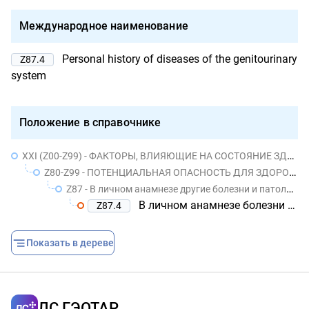
Международное наименование
Personal history of diseases of the genitourinary
Z87.4
system
Положение в справочнике
XXI (Z00-Z99) - ФАКТОРЫ, ВЛИЯЮЩИЕ НА СОСТОЯНИЕ ЗДОРОВЬЯ НАСЕЛЕНИЯ И ОБРАЩЕНИЯ В УЧРЕЖДЕНИЯ ЗДРАВООХРАНЕНИЯ
Z80-Z99 - ПОТЕНЦИАЛЬНАЯ ОПАСНОСТЬ ДЛЯ ЗДОРОВЬЯ, СВЯЗАННАЯ С ЛИЧНЫМ И СЕМЕЙНЫМ АНАМНЕЗОМ И ОПРЕДЕЛЕННЫМИ СОСТОЯНИЯМИ, ВЛИЯЮЩИМИ НА ЗДОРОВЬЕ
Z87 - В личном анамнезе другие болезни и патологические состояния
В личном анамнезе болезни мочеполовой системы
Z87.4
Показать в дереве
ЛС ГЭОТАР