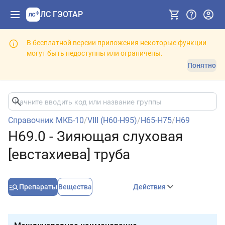
ЛС ГЭОТАР
В бесплатной версии приложения некоторые функции
могут быть недоступны или ограничены.
Понятно
Справочник МКБ-10
/
VIII (H60-H95)
/
H65-H75
/
H69
H69.0 - Зияющая слуховая
[евстахиева] труба
Препараты
Вещества
Действия