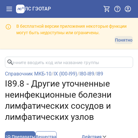
ЛС ГЭОТАР
В бесплатной версии приложения некоторые функции
могут быть недоступны или ограничены.
Понятно
Справочник МКБ-10
/
IX (I00-I99)
/
I80-I89
/
I89
I89.8 - Другие уточненные
неинфекционные болезни
лимфатических сосудов и
лимфатических узлов
Препараты
Вещества
Действия