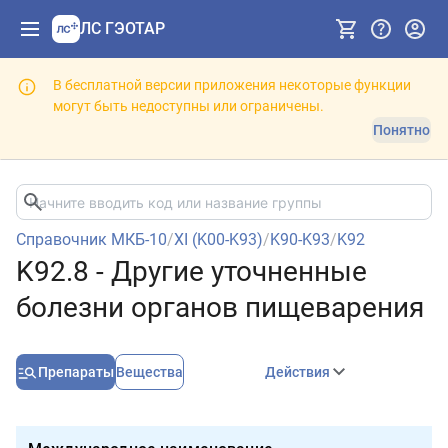
ЛС ГЭОТАР
В бесплатной версии приложения некоторые функции
могут быть недоступны или ограничены.
Понятно
Справочник МКБ-10
/
XI (K00-K93)
/
K90-K93
/
K92
K92.8 - Другие уточненные
болезни органов пищеварения
Препараты
Вещества
Действия