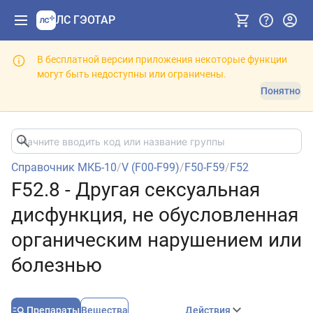
ЛС ГЭОТАР
В бесплатной версии приложения некоторые функции
могут быть недоступны или ограничены.
Понятно
Справочник МКБ-10
/
V (F00-F99)
/
F50-F59
/
F52
F52.8 - Другая сексуальная
дисфункция, не обусловленная
органическим нарушением или
болезнью
Препараты
Вещества
Действия