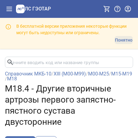
ЛС ГЭОТАР
В бесплатной версии приложения некоторые функции
могут быть недоступны или ограничены.
Понятно
Справочник МКБ-10
/
XIII (M00-M99)
/
M00-M25
/
M15-M19
/
M18
M18.4 - Другие вторичные
артрозы первого запястно-
пястного сустава
двусторонние