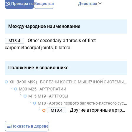
Препараты
Вещества
Действия
Международное наименование
Other secondary arthrosis of first
M18.4
carpometacarpal joints, bilateral
Положение в справочнике
XIII (M00-M99) - БОЛЕЗНИ КОСТНО-МЫШЕЧНОЙ СИСТЕМЫ И СОЕДИНИТЕЛЬНОЙ ТКАНИ
M00-M25 - АРТРОПАТИИ
M15-M19 - АРТРОЗЫ
M18 - Артроз первого запястно-пястного сустава
Другие вторичные артрозы первого запястно-пястного сустава двусторонние
M18.4
Показать в дереве