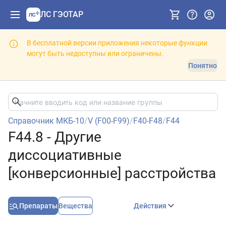
ЛС ГЭОТАР
В бесплатной версии приложения некоторые функции
могут быть недоступны или ограничены.
Понятно
Справочник МКБ-10
/
V (F00-F99)
/
F40-F48
/
F44
F44.8 - Другие
диссоциативные
[конверсионные] расстройства
Препараты
Вещества
Действия